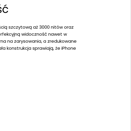
ść
nością szczytową aż 3000 nitów oraz
 perfekcyjną widoczność nawet w
porna na zarysowania, a zredukowane
ła konstrukcja sprawiają, że iPhone