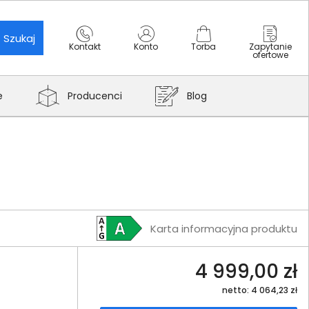
Szukaj
Kontakt
Konto
Torba
Zapytanie
ofertowe
e
Producenci
Blog
Karta informacyjna produktu
4 999,00 zł
netto: 4 064,23 zł