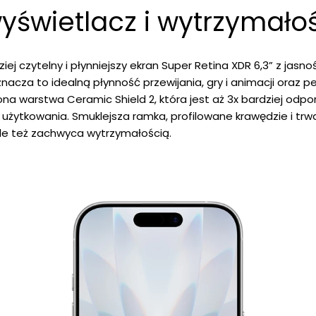
yświetlacz i wytrzymało
dziej czytelny i płynniejszy ekran Super Retina XDR 6,3” z jas
znacza to idealną płynność przewijania, gry i animacji oraz
ona warstwa Ceramic Shield 2, która jest aż 3x bardziej od
użytkowania. Smuklejsza ramka, profilowane krawędzie i trwa
ale też zachwyca wytrzymałością.