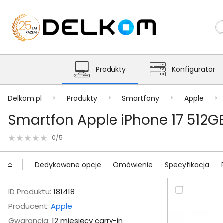
Produkty
Konfigurator
Delkom.pl
Produkty
Smartfony
Apple
Smartfon Apple iPhone 17 512
0/5
Dedykowane opcje
Omówienie
Specyfikacja
ID Produktu:
181418
Producent:
Apple
Gwarancja:
12 miesięcy carry-in