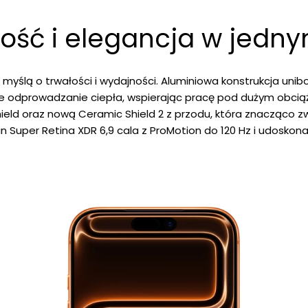
kość i elegancja w jedn
 myślą o trwałości i wydajności. Aluminiowa konstrukcja uni
e odprowadzanie ciepła, wspierając pracę pod dużym obci
eld oraz nową Ceramic Shield 2 z przodu, która znacząco z
ran Super Retina XDR 6,9 cala z ProMotion do 120 Hz i udosko