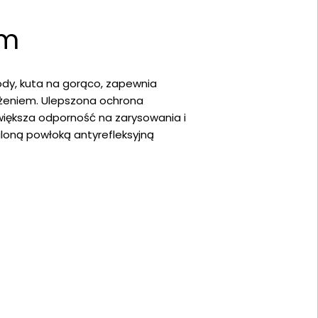
ym
body, kuta na gorąco, zapewnia
ążeniem. Ulepszona ochrona
większa odporność na zarysowania i
naloną powłoką antyrefleksyjną