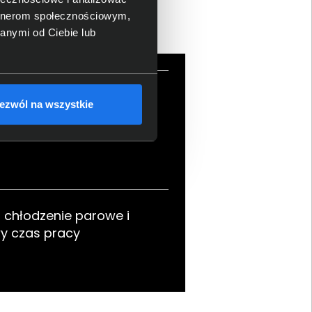
artnerom społecznościowym,
anymi od Ciebie lub
wideo na poziomie
ezwól na wszystkie
sjonalnym
chłodzenie parowe i
y czas pracy