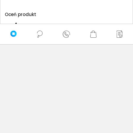
Oceń produkt
0/5
0 - ilość opinii o produkcie
5
4
3
2
1
Bądź pierwszy! - zaloguj się na swoje konto i oceń
zakupiony produkt.
Twoja ocena: