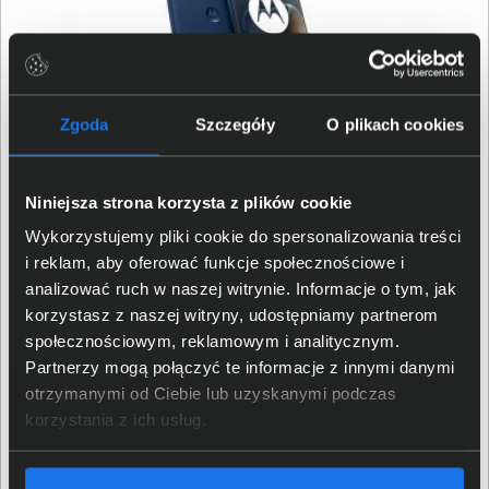
Zgoda
Szczegóły
O plikach cookies
Bezpieczeństwo i Łączność na
Niniejsza strona korzysta z plików cookie
Wykorzystujemy pliki cookie do spersonalizowania treści
Najwyższym Poziomie
i reklam, aby oferować funkcje społecznościowe i
analizować ruch w naszej witrynie. Informacje o tym, jak
Motorola Edge 60 oferuje ochronę przed zachlapaniem
korzystasz z naszej witryny, udostępniamy partnerom
dzięki wodoodpornej konstrukcji IP68. Błyskawiczne
społecznościowym, reklamowym i analitycznym.
ładowanie TurboPower™ 68W zapewnia energię na cały
Partnerzy mogą połączyć te informacje z innymi danymi
dzień już po krótkim czasie ładowania. Dzięki obsłudze
otrzymanymi od Ciebie lub uzyskanymi podczas
technologii 5G, Motorola Edge 60 zapewnia ultraszybkie
korzystania z ich usług.
połączenia internetowe, umożliwiając płynne
streamowanie wideo, szybkie pobieranie plików i