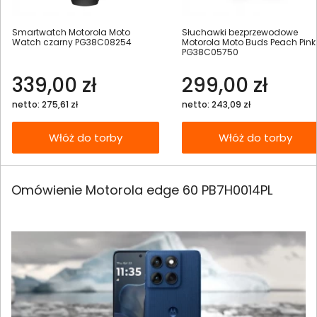
Smartwatch Motorola Moto
Słuchawki bezprzewodowe
Watch czarny PG38C08254
Motorola Moto Buds Peach Pink
PG38C05750
339,00 zł
299,00 zł
netto: 275,61 zł
netto: 243,09 zł
Włóż do torby
Włóż do torby
Omówienie Motorola edge 60 PB7H0014PL