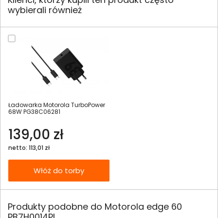
wybierali również
Ładowarka Motorola TurboPower
68W PG38C06281
139,00 zł
netto: 113,01 zł
Włóż do torby
Produkty podobne do Motorola edge 60
PB7H0014PL