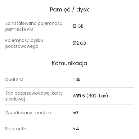
Pamięć / dysk
Zainstalowana pojemność
12 GB
pamięci RAM
Pojemność dysku
512 GB
podstawowego
Komunikacja
Dual SIM
Tak
Typ bezprzewodowej karty
WiFi 6 (802.11 ax)
sieciowej
Wbudowany modem
5G
Bluetooth
5.4