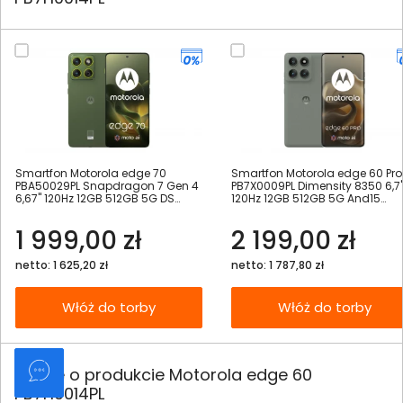
Smartfon Motorola edge 70
Smartfon Motorola edge 60 Pro
PBA50029PL Snapdragon 7 Gen 4
PB7X0009PL Dimensity 8350 6,7
6,67" 120Hz 12GB 512GB 5G DS
120Hz 12GB 512GB 5G And15
And16 zielony
szarozielony
1 999,00 zł
2 199,00 zł
netto: 1 625,20 zł
netto: 1 787,80 zł
Włóż do torby
Włóż do torby
Opinie o produkcie Motorola edge 60
PB7H0014PL