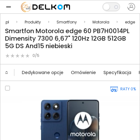
om.pl
Produkty
Smartfony
Motorola
edge
Smartfon Motorola edge 60 PB7H0014PL
Dimensity 7300 6,67" 120Hz 12GB 512GB
5G DS And15 niebieski
0/5
Dedykowane opcje
Omówienie
Specyfikacja
RATY 0%