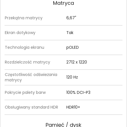
Matryca
Przekątna matrycy
6,67"
Ekran dotykowy
Tak
Technologia ekranu
pOLED
Rozdzielczość matrycy
2712 x 1220
Częstotliwość odświeżania
120 Hz
matrycy
Pokrycie palety barw
100% DCI-P3
Obsługiwany standard HDR
HDR10+
Pamięć / dysk