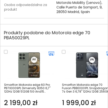
Motorola Mobility (Lenovo),
Osoba odpowiedzialna za
Calle Puerto de Somport, 9,
produkt
28050 Madrid, Spain
Produkty podobne do Motorola edge 70
PBA50029PL
Smartfon Motorola edge 60 Pro
Smartfon Motorola edge 70
PB7X0009PL Dimensity 8350 6,7"
Fusion PBBE0001PL Snapdrago
120Hz 12GB 512GB 5G And15
7s Gen 3 6,78" 120Hz 12GB 256G
szarozielony
5G DS And16 grafitowy
2 199,00 zł
1 999,00 zł