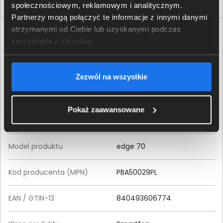
społecznościowym, reklamowym i analitycznym.
Partnerzy mogą połączyć te informacje z innymi danymi
otrzymanymi od Ciebie lub uzyskanymi podczas
Specyfikacja techniczna Motorola edge 70
korzystania z ich usług.
PBA50029PL
Produkt
Zezwól na wszystkie
Producent
Motorola
Pokaż zaawansowane
Seria produktu
edge
Model produktu
edge 70
Kod producenta (MPN)
PBA50029PL
EAN / GTIN-13
840493606774