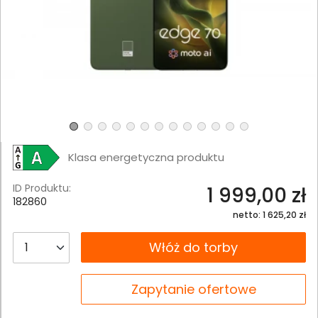
Klasa energetyczna produktu
ID Produktu:
1 999,00 zł
182860
netto: 1 625,20 zł
__B2C.PRODUCT.QUANTITY
Włóż do torby
__B2C.PRODUCT.QUANTITY
Zapytanie ofertowe