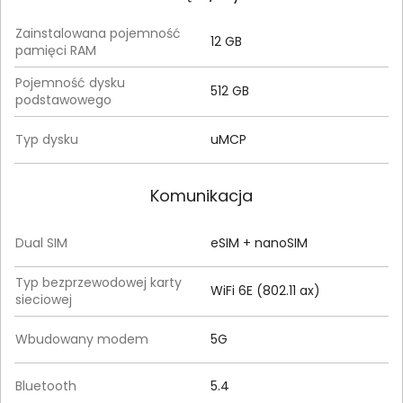
Zainstalowana pojemność
12 GB
pamięci RAM
Pojemność dysku
512 GB
podstawowego
Typ dysku
uMCP
Komunikacja
Dual SIM
eSIM + nanoSIM
Typ bezprzewodowej karty
WiFi 6E (802.11 ax)
sieciowej
Wbudowany modem
5G
Bluetooth
5.4