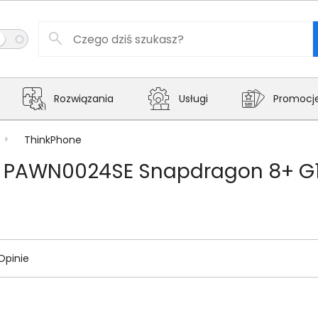
Rozwiązania
Usługi
Promocj
ThinkPhone
 PAWN0024SE Snapdragon 8+ G1 
Opinie