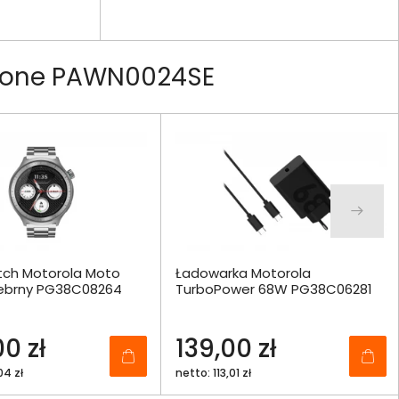
Phone PAWN0024SE
ch Motorola Moto
Ładowarka Motorola
ebrny PG38C08264
TurboPower 68W PG38C06281
0 zł
139,00 zł
04 zł
netto: 113,01 zł