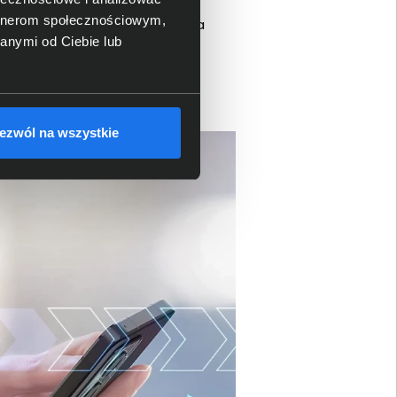
budowany modem 5G stanowi
artnerom społecznościowym,
tfonu jest jednak wsparcie dla
anymi od Ciebie lub
czeństwo każdego
ezwól na wszystkie