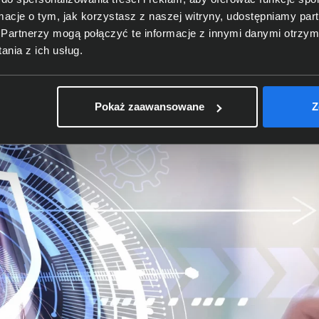
i nie tylko w 4K (z opcjonalnym HDR10), ale również 8K! W
ormacje o tym, jak korzystasz z naszej witryny, udostępniamy p
bkiego połączenia z internetem. Kluczowym elementem smar
Partnerzy mogą połączyć te informacje z innymi danymi otrzym
dzeń mobilnych. Dzięki niemu można być spokojnym o bezpie
nia z ich usług.
u.
Pokaż zaawansowane
Z