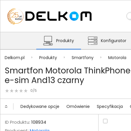
Produkty
Konfigurator
Delkom.pl
Produkty
Smartfony
Motorola
Smartfon Motorola ThinkPhone
e-sim And13 czarny
0/5
Dedykowane opcje
Omówienie
Specyfikacja
ID Produktu:
108934
Producent:
Motorola