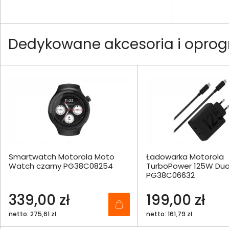
Dedykowane akcesoria i opro
Smartwatch Motorola Moto
Ładowarka Motorola
Watch czarny PG38C08254
TurboPower 125W Dual
PG38C06632
339,00 zł
199,00 zł
netto: 275,61 zł
netto: 161,79 zł