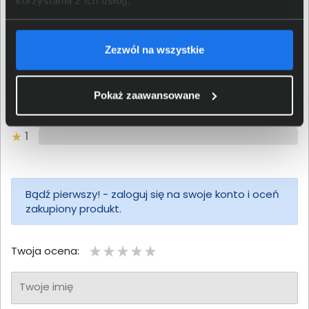
0/5
0 - ilość opinii o produkcie
Zezwól na wszystkie
5
4
Pokaż zaawansowane
3
2
1
Bądź pierwszy! - zaloguj się na swoje konto i oceń
zakupiony produkt.
Twoja ocena:
Twoje imię