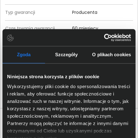
Typ gwarancji
Producenta
Czas trwania gwarancji
60 miesięcy
Kolor produktu
Czarny
Zgoda
Szczegóły
O plikach cookies
Wysokość (mm)
1750
Szerokość (mm)
903
Niniejsza strona korzysta z plików cookie
Wykorzystujemy pliki cookie do spersonalizowania treści
Głębokość (mm)
702
i reklam, aby oferować funkcje społecznościowe i
analizować ruch w naszej witrynie. Informacje o tym, jak
korzystasz z naszej witryny, udostępniamy partnerom
społecznościowym, reklamowym i analitycznym.
Opinie o produkcie
Partnerzy mogą połączyć te informacje z innymi danymi
otrzymanymi od Ciebie lub uzyskanymi podczas
Oceń produkt
korzystania z ich usług.