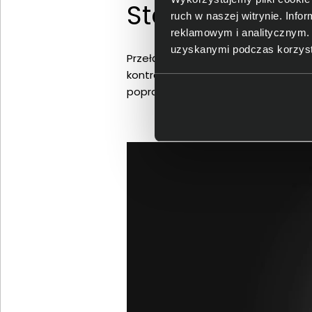
Stabilna wydaj
ruch w naszej witrynie. Inf
reklamowym i analitycznym. 
uzyskanymi podczas korzysta
Przełączniki obsługują statyczny ro
kontrolę przy zachowaniu prostoty k
poprawiają jego efektywność. Urząd