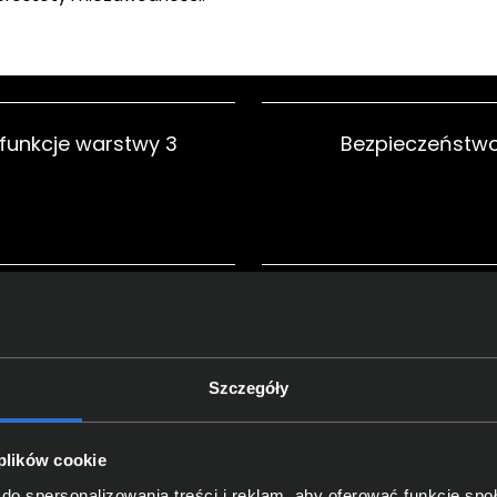
 funkcje warstwy 3
Bezpieczeństwo
a i zarządzanie
Zastosowanie
biu
Szczegóły
 plików cookie
do spersonalizowania treści i reklam, aby oferować funkcje sp