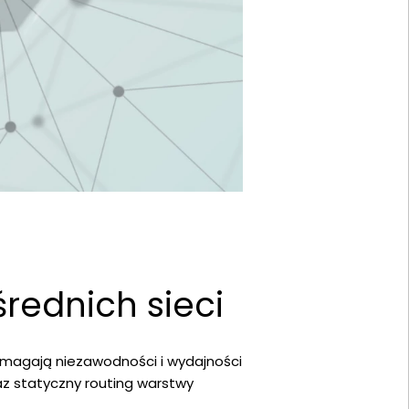
średnich sieci
ymagają niezawodności i wydajności
az statyczny routing warstwy