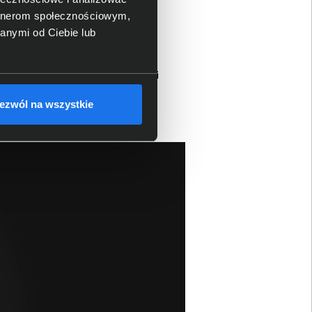
3
artnerom społecznościowym,
anymi od Ciebie lub
ch w sieci, zapewniając wysoką
 wspierają zarządzanie ruchem i
.
ezwól na wszystkie