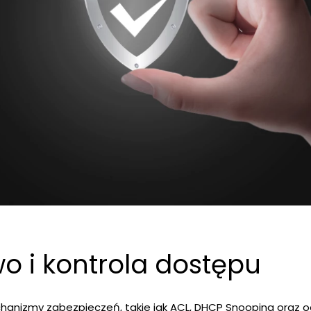
o i kontrola dostępu
hanizmy zabezpieczeń, takie jak ACL, DHCP Snooping oraz o