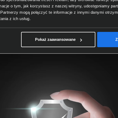
ność i funkcje warstwy 
ormacje o tym, jak korzystasz z naszej witryny, udostępniamy p
Partnerzy mogą połączyć te informacje z innymi danymi otrzym
nia z ich usług.
uting, co pozwala na ręczne ustalanie tras przesyłania dany
onfiguracji. Funkcje takie jak VLAN, QoS, IGMP Snooping i STP
zenia dostępne są w wersjach z portami uplink 1Gb lub 10Gb
Pokaż zaawansowane
Z