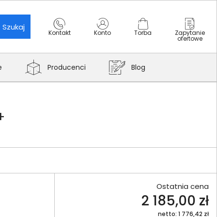
Szukaj
Kontakt
Konto
Torba
Zapytanie
ofertowe
e
Producenci
Blog
+
Ostatnia cena
2 185,00 zł
netto: 1 776,42 zł