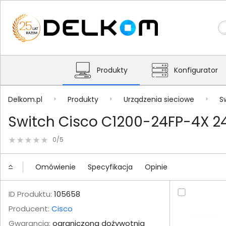
Produkty
Konfigurator
Delkom.pl
Produkty
Urządzenia sieciowe
S
Switch Cisco C1200-24FP-4X 2
0/5
Omówienie
Specyfikacja
Opinie
ID Produktu:
105658
Producent:
Cisco
Gwarancja:
ograniczona dożywotnia