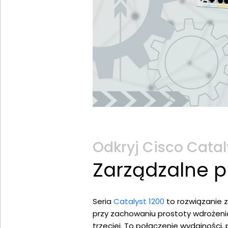
Odkryj Cisco Catal
Zarządzalne pr
Seria
Catalyst 1200
to rozwiązanie 
przy zachowaniu prostoty wdrożenia
trzeciej. To połączenie wydajności,