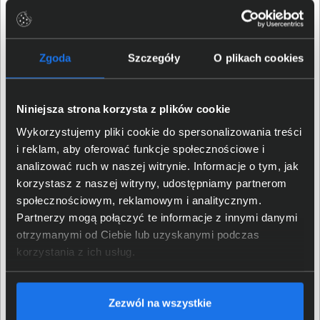
Cisco Business Dashboard umożliwia scentralizowane
zarządzanie konfiguracją, monitoringiem i
aktualizacjami przełączników Catalyst. Narzędzie
wspiera większą liczbę urządzeń, przy czym do 25
Zgoda
Szczegóły
O plikach cookies
jednostek dostępne jest bezpłatnie. W przypadku
większych wdrożeń wymagane są licencje
rozszerzające. Interfejs graficzny pozwala na szybkie
Niniejsza strona korzysta z plików cookie
wdrażanie polityk sieciowych i kontrolę stanu urządzeń.
Wykorzystujemy pliki cookie do spersonalizowania treści
Obsługa funkcji Plug and Play umożliwia automatyczne
i reklam, aby oferować funkcje społecznościowe i
dodawanie nowych przełączników do infrastruktury.
analizować ruch w naszej witrynie. Informacje o tym, jak
Proces instalacji uproszczono, co skraca czas
korzystasz z naszej witryny, udostępniamy partnerom
wdrożenia i minimalizuje ryzyko błędów.
społecznościowym, reklamowym i analitycznym.
Partnerzy mogą połączyć te informacje z innymi danymi
otrzymanymi od Ciebie lub uzyskanymi podczas
korzystania z ich usług.
Zezwól na wszystkie