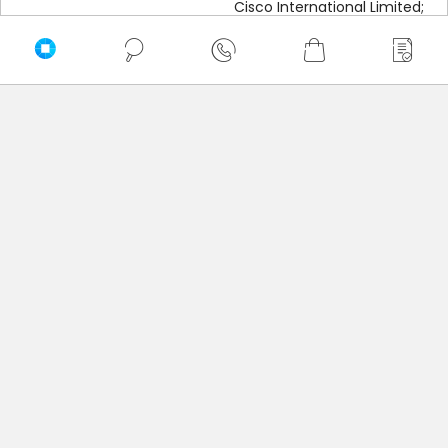
Cisco International Limited;
9-
11 New Square Park,
Osoba odpowiedzialna za
Bedfont Lakes, TW14 8HA
produkt
Feltham, Middlesex, GB;
https:/
/
www.
cisco.
com/
c/
en/
us/
support/
index.
html
Opinie o produkcie Cisco C1300-16T-2G
Oceń produkt
0/5
0 - ilość opinii o produkcie
5
4
3
2
1