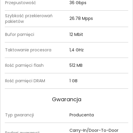
Przepustowość
36 Gbps
Szybkość przekierowań
26.78 Mpps
pakietów
Bufor pamięci
12 Mbit
Taktowanie procesora
1,4 GHz
Ilość pamięci flash
512 MB
Ilość pamięci DRAM
1 GB
Gwarancja
Typ gwarancji
Producenta
Carry-In/Door-To-Door
Rodzaj gwarancji