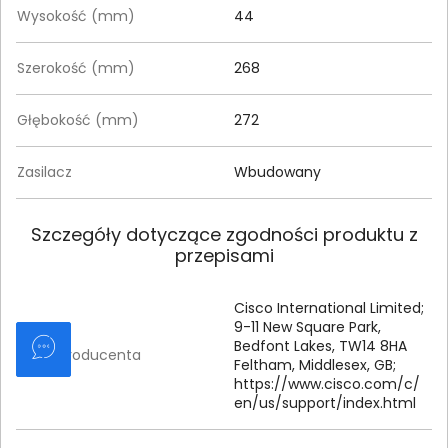
Wysokość (mm)
44
Szerokość (mm)
268
Głębokość (mm)
272
Zasilacz
Wbudowany
Szczegóły dotyczące zgodności produktu z
przepisami
Cisco International Limited;
9-
11 New Square Park,
Bedfont Lakes, TW14 8HA
Dane producenta
Feltham, Middlesex, GB;
https:/
/
www.
cisco.
com/
c/
en/
us/
support/
index.
html