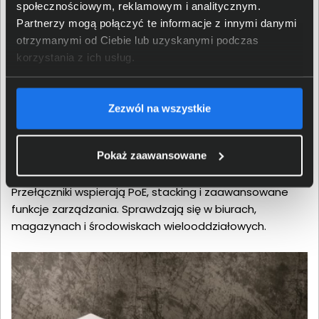
społecznościowym, reklamowym i analitycznym.
Partnerzy mogą połączyć te informacje z innymi danymi
otrzymanymi od Ciebie lub uzyskanymi podczas
korzystania z ich usług.
Skalowalność dla rosnących
Zezwól na wszystkie
organizacji
Pokaż zaawansowane
Catalyst 1300 to rozwiązanie dla firm, które planują
rozwój i potrzebują elastycznej infrastruktury.
Przełączniki wspierają PoE, stacking i zaawansowane
funkcje zarządzania. Sprawdzają się w biurach,
magazynach i środowiskach wielooddziałowych.