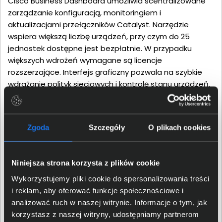
Cisco Business Dashboard umożliwia scentralizowane
zarządzanie konfiguracją, monitoringiem i
aktualizacjami przełączników Catalyst. Narzędzie
wspiera większą liczbę urządzeń, przy czym do 25
jednostek dostępne jest bezpłatnie. W przypadku
większych wdrożeń wymagane są licencje
rozszerzające. Interfejs graficzny pozwala na szybkie
wdrażanie polityk sieciowych i kontrolę stanu urządzeń.
Obsługa funkcji Plug and Play umożliwia automatyczne
dodawanie nowych przełączników do infrastruktury.
Proces instalacji uproszczono, co skraca czas
Zgoda
Szczegóły
O plikach cookies
wdrożenia i minimalizuje ryzyko błędów.
Niniejsza strona korzysta z plików cookie
Wykorzystujemy pliki cookie do spersonalizowania treści
i reklam, aby oferować funkcje społecznościowe i
analizować ruch w naszej witrynie. Informacje o tym, jak
korzystasz z naszej witryny, udostępniamy partnerom