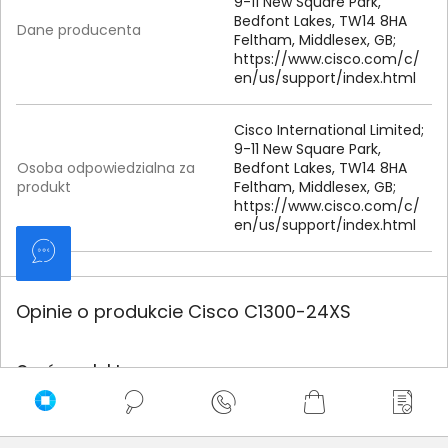
9-
11 New Square Park,
Bedfont Lakes, TW14 8HA
Dane producenta
Feltham, Middlesex, GB;
https:/
/
www.
cisco.
com/
c/
en/
us/
support/
index.
html
Cisco International Limited;
9-
11 New Square Park,
Osoba odpowiedzialna za
Bedfont Lakes, TW14 8HA
produkt
Feltham, Middlesex, GB;
https:/
/
www.
cisco.
com/
c/
en/
us/
support/
index.
html
Opinie o produkcie Cisco C1300-24XS
Oceń produkt
0/5
0 - ilość opinii o produkcie