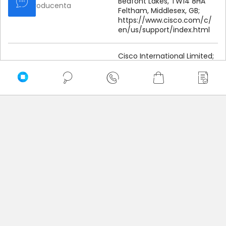
Bedfont Lakes, TW14 8HA
Dane producenta
Feltham, Middlesex, GB;
https:/
/
www.
cisco.
com/
c/
en/
us/
support/
index.
html
Cisco International Limited;
9-
11 New Square Park,
Osoba odpowiedzialna za
Bedfont Lakes, TW14 8HA
produkt
Feltham, Middlesex, GB;
https:/
/
www.
cisco.
com/
c/
en/
us/
support/
index.
html
Opinie o produkcie Cisco C1300-8FP-2G
Oceń produkt
0/5
0 - ilość opinii o produkcie