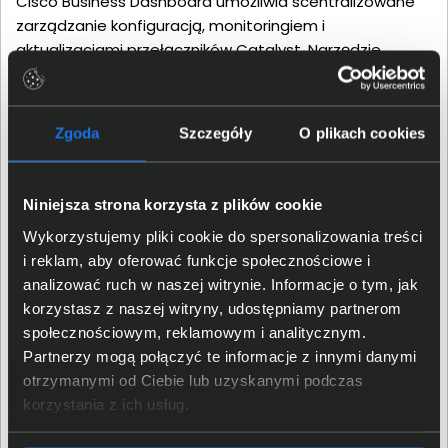
Cisco Business Dashboard umożliwia scentralizowane
zarządzanie konfiguracją, monitoringiem i
aktualizacjami przełączników Catalyst. Narzędzie
wspiera większą liczbę urządzeń, przy czym do 25
jednostek dostępne jest bezpłatnie. W przypadku
większych wdrożeń wymagane są licencje
Zgoda
Szczegóły
O plikach cookies
rozszerzające. Interfejs graficzny pozwala na szybkie
wdrażanie polityk sieciowych i kontrolę stanu urządzeń.
Obsługa funkcji Plug and Play umożliwia automatyczne
Niniejsza strona korzysta z plików cookie
dodawanie nowych przełączników do infrastruktury.
Wykorzystujemy pliki cookie do spersonalizowania treści
Proces instalacji uproszczono, co skraca czas
i reklam, aby oferować funkcje społecznościowe i
wdrożenia i minimalizuje ryzyko błędów.
analizować ruch w naszej witrynie. Informacje o tym, jak
korzystasz z naszej witryny, udostępniamy partnerom
społecznościowym, reklamowym i analitycznym.
Partnerzy mogą połączyć te informacje z innymi danymi
otrzymanymi od Ciebie lub uzyskanymi podczas
korzystania z ich usług.