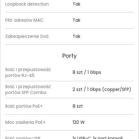
Loopback detection
Tak
Filtr adresów MAC
Tak
Zabezpieczenie DoS
Tak
Porty
Ilość i przepustowość
8 szt / 1 Gbps
portów RJ-45
Ilość i przepustowość
2 szt / 1 Gbps (copper/SFP)
portów SFP Combo
Ilość portów PoE+
8 szt
Moc zasilania PoE+
120 W
Ilość portów USB
1x USB-C, 1x port konsoli