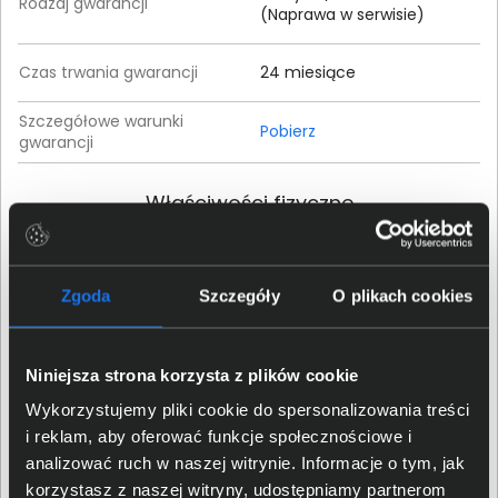
Rodzaj gwarancji
(Naprawa w serwisie)
Czas trwania gwarancji
24 miesiące
Szczegółowe warunki
Pobierz
gwarancji
Właściwości fizyczne
Rodzaj obudowy
wolnostojący
Zgoda
Szczegóły
O plikach cookies
Materiał wykonania
Metal, Tworzywa sztuczne
obudowy
Niniejsza strona korzysta z plików cookie
Kolor obudowy
Biały
Wykorzystujemy pliki cookie do spersonalizowania treści
i reklam, aby oferować funkcje społecznościowe i
Waga produktu
0,075 kg
analizować ruch w naszej witrynie. Informacje o tym, jak
korzystasz z naszej witryny, udostępniamy partnerom
Wysokość (mm)
23