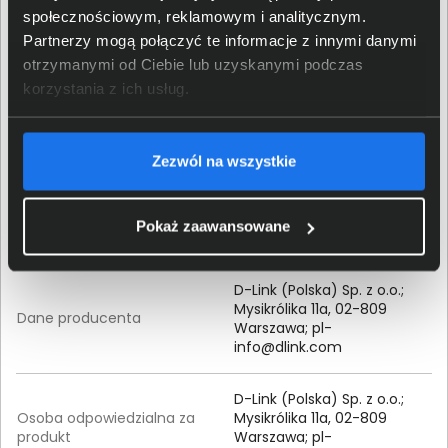
społecznościowym, reklamowym i analitycznym.
Partnerzy mogą połączyć te informacje z innymi danymi
Szerokość (mm)
94
otrzymanymi od Ciebie lub uzyskanymi podczas
korzystania z ich usług.
Głębokość (mm)
75
Kod producenta (MPN)
DGS-1005D/E
Zezwól na wszystkie
Szczegóły dotyczące zgodności produktu z
Pokaż zaawansowane
przepisami
D-Link (Polska) Sp. z o.o.;
Mysikrólika 11a, 02-809
Dane producenta
Warszawa;
pl-
info@dlink.com
D-Link (Polska) Sp. z o.o.;
Osoba odpowiedzialna za
Mysikrólika 11a, 02-809
produkt
Warszawa;
pl-