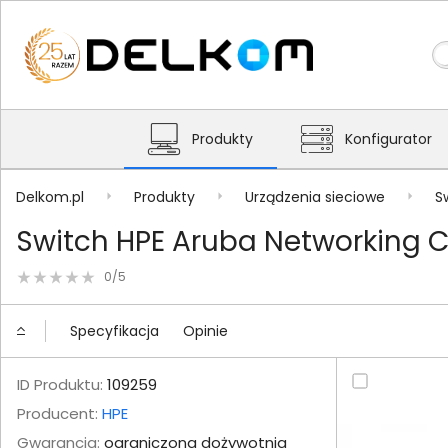
Produkty
Konfigurator
Delkom.pl
Produkty
Urządzenia sieciowe
S
Switch HPE Aruba Networking C
0/5
Specyfikacja
Opinie
ID Produktu:
109259
Producent:
HPE
Gwarancja:
ograniczona dożywotnia