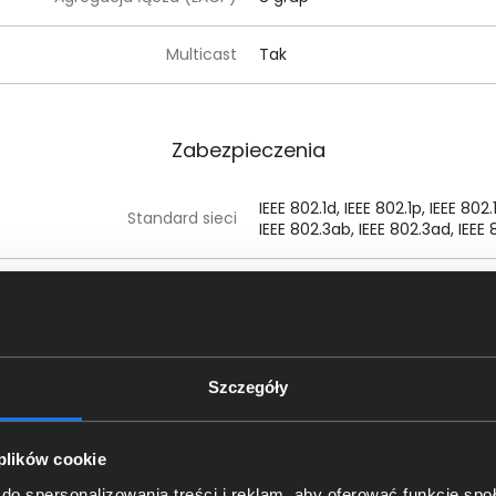
Multicast
Tak
Zabezpieczenia
IEEE 802.1d, IEEE 802.1p, IEEE 802.
Standard sieci
IEEE 802.3ab, IEEE 802.3ad, IEEE 
Lista kontroli dostępu (ACL)
Tak
Zabezpieczenie DoS
Tak
Szczegóły
Porty
 plików cookie
do spersonalizowania treści i reklam, aby oferować funkcje sp