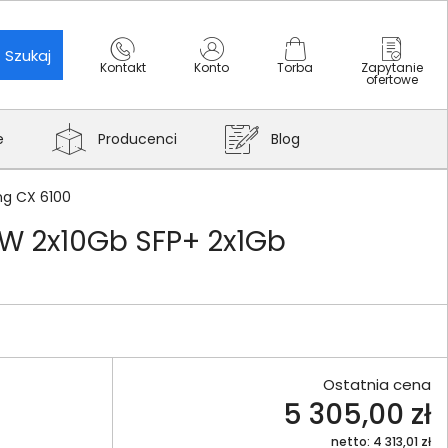
Szukaj
Kontakt
Konto
Torba
Zapytanie
ofertowe
e
Producenci
Blog
ng CX 6100
9W 2x10Gb SFP+ 2x1Gb
Ostatnia cena
5 305,00 zł
netto: 4 313,01 zł