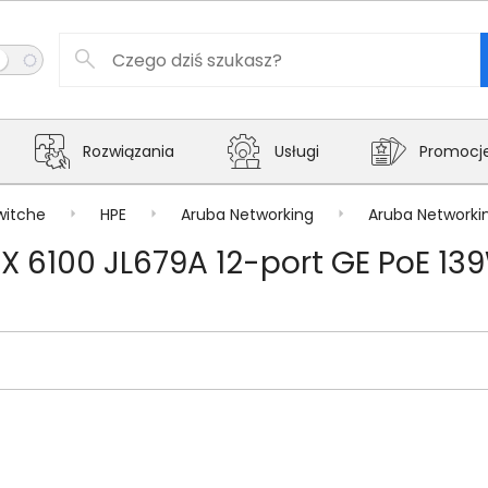
Rozwiązania
Usługi
Promocj
witche
HPE
Aruba Networking
Aruba Networki
X 6100 JL679A 12-port GE PoE 13