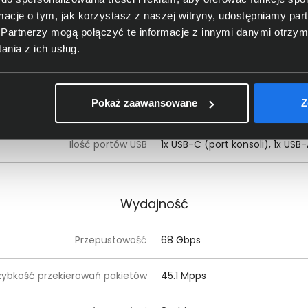
ć i przepustowość portów RJ-45
14 szt / 1 Gbps
ormacje o tym, jak korzystasz z naszej witryny, udostępniamy p
Partnerzy mogą połączyć te informacje z innymi danymi otrzym
lość i przepustowość portów SFP
2 szt / 10 Gbps
nia z ich usług.
Ilość portów PoE
12 szt
Pokaż zaawansowane
Z
Moc zasilania PoE
139 W
Ilość portów USB
1x USB-C (port konsoli), 1x USB
Wydajność
Przepustowość
68 Gbps
zybkość przekierowań pakietów
45.1 Mpps