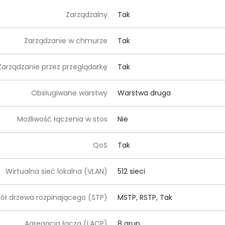
Zarządzalny
Tak
Zarządzanie w chmurze
Tak
Zarządzanie przez przeglądarkę
Tak
Obsługiwane warstwy
Warstwa druga
Możliwość łączenia w stos
Nie
QoS
Tak
Wirtualna sieć lokalna (VLAN)
512 sieci
kół drzewa rozpinającego (STP)
MSTP, RSTP, Tak
Agregacja łącza (LACP)
8 grup