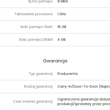
Bufor pamięci
8 Mbit
Taktowanie procesora
1 GHz
Ilość pamięci flash
16 GB
Ilość pamięci DRAM
4 GB
Gwarancja
Typ gwarancji
Producenta
Rodzaj gwarancji
Carry-In/Door-To-Door (Napra
Ograniczona gwarancja dożywo
Czas trwania gwarancji
produkcji/sprzedaży przez pr