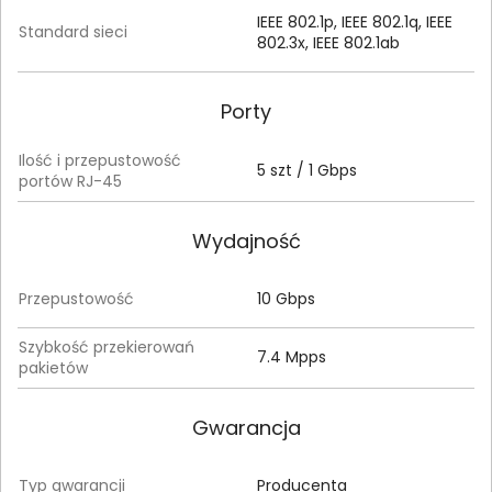
IEEE 802.1p, IEEE 802.1q, IEEE
Standard sieci
802.3x, IEEE 802.1ab
Porty
Ilość i przepustowość
5 szt / 1 Gbps
portów RJ-45
Wydajność
Przepustowość
10 Gbps
Szybkość przekierowań
7.4 Mpps
pakietów
Gwarancja
Typ gwarancji
Producenta