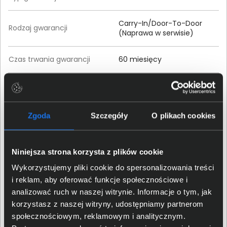
Carry-In/Door-To-Door
Rodzaj gwarancji
(Naprawa w serwisie)
Czas trwania gwarancji
60 miesięcy
Właściwości fizyczne
Materiał wykonania
Zgoda
Szczegóły
O plikach cookies
Metal, Tworzywa sztuczne
obudowy
Kolor obudowy
Czarny
Niniejsza strona korzysta z plików cookie
Wykorzystujemy pliki cookie do spersonalizowania treści
Wysokość (mm)
25
i reklam, aby oferować funkcje społecznościowe i
analizować ruch w naszej witrynie. Informacje o tym, jak
Szerokość (mm)
100
korzystasz z naszej witryny, udostępniamy partnerom
społecznościowym, reklamowym i analitycznym.
Głębokość (mm)
98