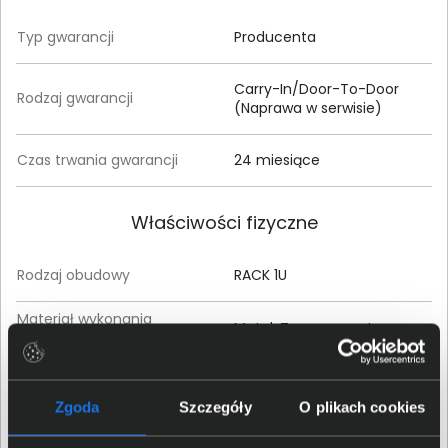
Typ gwarancji
Producenta
Carry-In/Door-To-Door
Rodzaj gwarancji
(Naprawa w serwisie)
Czas trwania gwarancji
24 miesiące
Właściwości fizyczne
Rodzaj obudowy
RACK 1U
Materiał wykonania
Metal, Tworzywa sztuczne
obudowy
Kolor obudowy
Czarny
Zgoda
Szczegóły
O plikach cookies
Wysokość (mm)
44