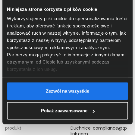
Niniejsza strona korzysta z plików cookie
Szerokość (mm)
440
Wykorzystujemy pliki cookie do spersonalizowania treści
i reklam, aby oferować funkcje społecznościowe i
Głębokość (mm)
180
analizować ruch w naszej witrynie. Informacje o tym, jak
korzystasz z naszej witryny, udostępniamy partnerom
Kod producenta (MPN)
TL-SF1016
społecznościowym, reklamowym i analitycznym.
Partnerzy mogą połączyć te informacje z innymi danymi
Szczegóły dotyczące zgodności produktu z
otrzymanymi od Ciebie lub uzyskanymi podczas
przepisami
korzystania z ich usług.
TP-LINK POLSKA Sp. z.o.o.;
Ożarowska 40/42, 05-850
Zezwól na wszystkie
Dane producenta
Duchnice;
compliance@tp-
link.com
Pokaż zaawansowane
TP-LINK POLSKA Sp. z.o.o.;
Osoba odpowiedzialna za
Ożarowska 40/42, 05-850
produkt
Duchnice;
compliance@tp-
link.com