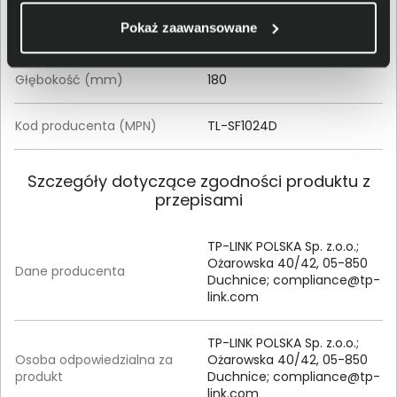
Pokaż zaawansowane
Szerokość (mm)
294
Głębokość (mm)
180
Kod producenta (MPN)
TL-SF1024D
Szczegóły dotyczące zgodności produktu z
przepisami
TP-LINK POLSKA Sp. z.o.o.;
Ożarowska 40/42, 05-850
Dane producenta
Duchnice;
compliance@tp-
link.com
TP-LINK POLSKA Sp. z.o.o.;
Osoba odpowiedzialna za
Ożarowska 40/42, 05-850
produkt
Duchnice;
compliance@tp-
link.com