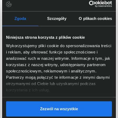
Typ gwarancji
Producenta
Zgoda
Szczegóły
O plikach cookies
Carry-In/Door-To-Door
Rodzaj gwarancji
(Naprawa w serwisie)
Niniejsza strona korzysta z plików cookie
Czas trwania gwarancji
24 miesiące
Wykorzystujemy pliki cookie do spersonalizowania treści
i reklam, aby oferować funkcje społecznościowe i
Właściwości fizyczne
analizować ruch w naszej witrynie. Informacje o tym, jak
korzystasz z naszej witryny, udostępniamy partnerom
społecznościowym, reklamowym i analitycznym.
Rodzaj obudowy
RACK 1U, wolnostojący
Partnerzy mogą połączyć te informacje z innymi danymi
otrzymanymi od Ciebie lub uzyskanymi podczas
Materiał wykonania
Metal, Tworzywa sztuczne
obudowy
korzystania z ich usług.
Kolor obudowy
Czarny
Zezwól na wszystkie
Wysokość (mm)
44