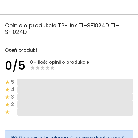
Opinie o produkcie TP-Link TL-SF1024D TL-
SF1024D
Oceń produkt
0/5
0 - ilość opinii o produkcie
5
4
3
2
1
Bądź pierwszy! - zaloguj się na swoje konto i oceń