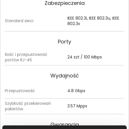
Zabezpieczenia
IEEE 802.3i, IEEE 802.3u, IEEE
Standard sieci
802.3x
Porty
Ilość i przepustowość
24 szt / 100 Mbps
portów RJ-45
Wydajność
Przepustowość
4.8 Gbps
Szybkość przekierowań
3.57 Mpps
pakietów
Gwarancja