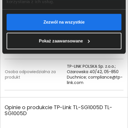
korzystania z ich usług.
Szczegóły dotyczące zgodności produktu z
przepisami
Zezwól na wszystkie
TP-LINK POLSKA Sp. z.o.o.;
Ożarowska 40/42, 05-850
Pokaż zaawansowane
Dane producenta
Duchnice;
compliance@tp-
link.com
TP-LINK POLSKA Sp. z.o.o.;
Osoba odpowiedzialna za
Ożarowska 40/42, 05-850
produkt
Duchnice;
compliance@tp-
link.com
Opinie o produkcie TP-Link TL-SG1005D TL-
SG1005D