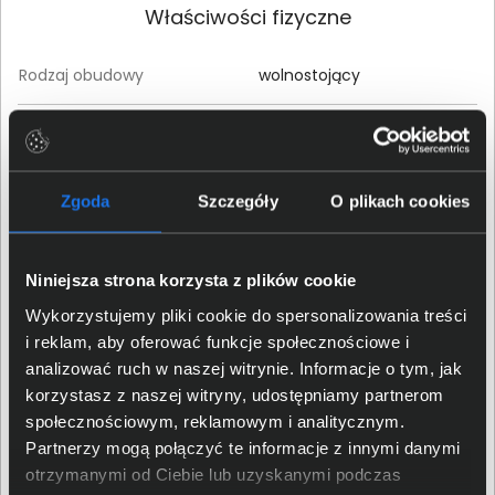
Właściwości fizyczne
Rodzaj obudowy
wolnostojący
Materiał wykonania
Tworzywa sztuczne
obudowy
Kolor obudowy
Czarny
Zgoda
Szczegóły
O plikach cookies
Wysokość (mm)
23
Niniejsza strona korzysta z plików cookie
Szerokość (mm)
140
Wykorzystujemy pliki cookie do spersonalizowania treści
i reklam, aby oferować funkcje społecznościowe i
Głębokość (mm)
88
analizować ruch w naszej witrynie. Informacje o tym, jak
korzystasz z naszej witryny, udostępniamy partnerom
społecznościowym, reklamowym i analitycznym.
Zasilacz
Zewnętrzny
Partnerzy mogą połączyć te informacje z innymi danymi
otrzymanymi od Ciebie lub uzyskanymi podczas
Kod producenta (MPN)
TL-SG1005D