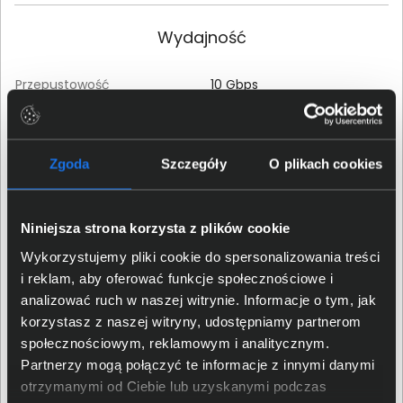
Wydajność
Przepustowość
10 Gbps
Gwarancja
Zgoda
Szczegóły
O plikach cookies
Typ gwarancji
Producenta
Niniejsza strona korzysta z plików cookie
Carry-In/Door-To-Door
Rodzaj gwarancji
(Naprawa w serwisie)
Wykorzystujemy pliki cookie do spersonalizowania treści
i reklam, aby oferować funkcje społecznościowe i
Czas trwania gwarancji
24 miesiące
analizować ruch w naszej witrynie. Informacje o tym, jak
korzystasz z naszej witryny, udostępniamy partnerom
społecznościowym, reklamowym i analitycznym.
Właściwości fizyczne
Partnerzy mogą połączyć te informacje z innymi danymi
otrzymanymi od Ciebie lub uzyskanymi podczas
Rodzaj obudowy
wolnostojący