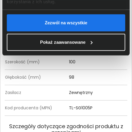
korzystania z ich usług.
Materiał wykonania
Metal, Tworzywa sztuczne
obudowy
Zezwól na wszystkie
Kolor obudowy
Czarny
Pokaż zaawansowane
Wysokość (mm)
25
Szerokość (mm)
100
Głębokość (mm)
98
Zasilacz
Zewnętrzny
Kod producenta (MPN)
TL-SG1005P
Szczegóły dotyczące zgodności produktu z