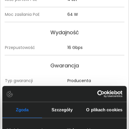
Moc zasilania PoE
64 W
Wydajność
Przepustowość
16 Gbps
Gwarancja
Typ gwarancji
Producenta
Carry-In/Door-To-Door
Rodzaj gwarancji
(Naprawa w serwisie)
Zgoda
Szczegóły
O plikach cookies
Czas trwania gwarancji
24 miesiące