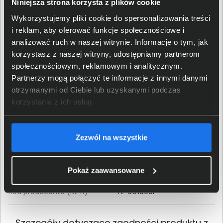
Niniejsza strona korzysta z plików cookie
Właściwości fizyczne
Wykorzystujemy pliki cookie do spersonalizowania treści
i reklam, aby oferować funkcje społecznościowe i
Rodzaj obudowy
wolnostojący
analizować ruch w naszej witrynie. Informacje o tym, jak
korzystasz z naszej witryny, udostępniamy partnerom
Materiał wykonania
Metal, Tworzywa sztuczne
obudowy
społecznościowym, reklamowym i analitycznym.
Partnerzy mogą połączyć te informacje z innymi danymi
Kolor obudowy
Czarny
otrzymanymi od Ciebie lub uzyskanymi podczas
korzystania z ich usług.
Wysokość (mm)
27
Zezwól na wszystkie
Szerokość (mm)
171
Głębokość (mm)
98
Pokaż zaawansowane
Kod producenta (MPN)
TL-SG1008P
Szczegóły dotyczące zgodności produktu z