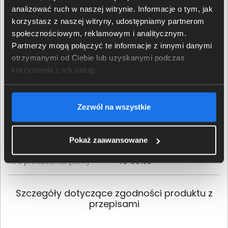
Metal, Tworzywa sztuczne
obudowy
analizować ruch w naszej witrynie. Informacje o tym, jak
korzystasz z naszej witryny, udostępniamy partnerom
Kolor obudowy
Szary
społecznościowym, reklamowym i analitycznym.
Partnerzy mogą połączyć te informacje z innymi danymi
Wysokość (mm)
25
otrzymanymi od Ciebie lub uzyskanymi podczas
korzystania z ich usług.
Szerokość (mm)
158
Zezwól na wszystkie
Głębokość (mm)
101
Zasilacz
Zewnętrzny
Pokaż zaawansowane
Kod producenta (MPN)
TL-SG108
Szczegóły dotyczące zgodności produktu z
przepisami