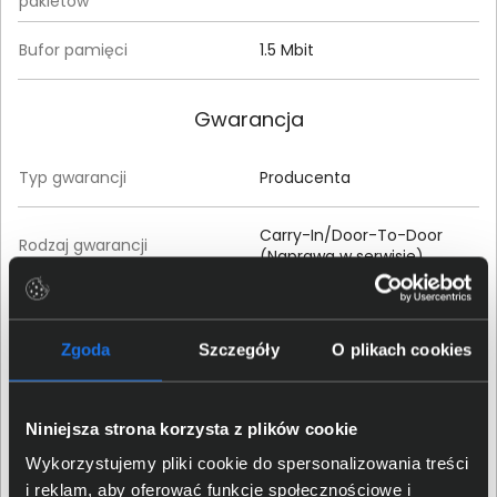
pakietów
Bufor pamięci
1.5 Mbit
Gwarancja
Typ gwarancji
Producenta
Carry-In/Door-To-Door
Rodzaj gwarancji
(Naprawa w serwisie)
Czas trwania gwarancji
24 miesiące
Zgoda
Szczegóły
O plikach cookies
Właściwości fizyczne
Niniejsza strona korzysta z plików cookie
Rodzaj obudowy
wolnostojący
Wykorzystujemy pliki cookie do spersonalizowania treści
Materiał wykonania
i reklam, aby oferować funkcje społecznościowe i