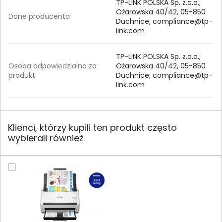
TP-LINK POLSKA Sp. z.o.o.;
Ożarowska 40/42, 05-850
Dane producenta
Duchnice;
compliance@tp-
link.com
TP-LINK POLSKA Sp. z.o.o.;
Osoba odpowiedzialna za
Ożarowska 40/42, 05-850
produkt
Duchnice;
compliance@tp-
link.com
Klienci, którzy kupili ten produkt często
wybierali również