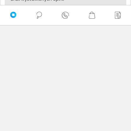
Zaufali nam
Newsletter
Nie przegap żadnej promocji!
Podaj adres e-mail