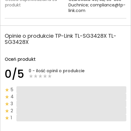
produkt
Duchnice;
compliance@tp-
link.com
Opinie o produkcie TP-Link TL-SG3428X TL-
SG3428X
Oceń produkt
0/5
0 - ilość opinii o produkcie
5
4
3
2
1