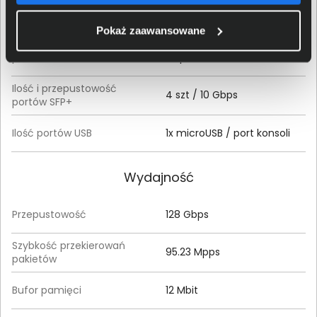
Porty
Pokaż zaawansowane
Ilość i przepustowość
1 szt / port konsoli, 24 szt / 1
portów RJ-45
Gbps
Ilość i przepustowość
4 szt / 10 Gbps
portów SFP+
Ilość portów USB
1x microUSB / port konsoli
Wydajność
Przepustowość
128 Gbps
Szybkość przekierowań
95.23 Mpps
pakietów
Bufor pamięci
12 Mbit