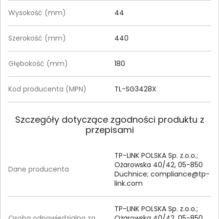
Wysokość (mm)
44
Szerokość (mm)
440
Głębokość (mm)
180
Kod producenta (MPN)
TL-SG3428X
Szczegóły dotyczące zgodności produktu z
przepisami
TP-LINK POLSKA Sp. z.o.o.;
Ożarowska 40/42, 05-850
Dane producenta
Duchnice;
compliance@tp-
link.com
TP-LINK POLSKA Sp. z.o.o.;
Osoba odpowiedzialna za
Ożarowska 40/42, 05-850