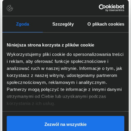
Zabezpieczenia
IEEE 802.1d, IEEE 802.1p, IEEE
802.1q, IEEE 802.1s, IEEE
Zgoda
Szczegóły
O plikach cookies
Standard sieci
802.1w, IEEE 802.1x, IEEE
802.3ad, IEEE 802.3x, IEEE
802.1ab
Niniejsza strona korzysta z plików cookie
Wykorzystujemy pliki cookie do spersonalizowania treści
Lista kontroli dostępu (ACL)
Tak
i reklam, aby oferować funkcje społecznościowe i
analizować ruch w naszej witrynie. Informacje o tym, jak
Blokada HOL (Head-of-Line)
Tak
korzystasz z naszej witryny, udostępniamy partnerom
społecznościowym, reklamowym i analitycznym.
Loopback detection
Tak
Partnerzy mogą połączyć te informacje z innymi danymi
otrzymanymi od Ciebie lub uzyskanymi podczas
Filtr adresów MAC
Tak
korzystania z ich usług.
Zabezpieczenie DoS
Tak
Zezwól na wszystkie