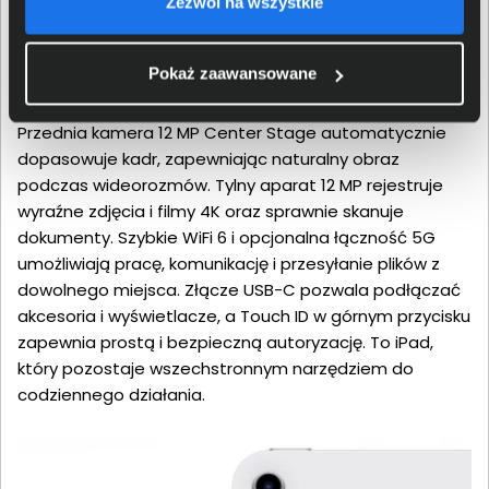
Zezwól na wszystkie
Łączność i aparaty gotowe
na każdą chwilę
Pokaż zaawansowane
Przednia kamera 12 MP Center Stage automatycznie
dopasowuje kadr, zapewniając naturalny obraz
podczas wideorozmów. Tylny aparat 12 MP rejestruje
wyraźne zdjęcia i filmy 4K oraz sprawnie skanuje
dokumenty. Szybkie WiFi 6 i opcjonalna łączność 5G
umożliwiają pracę, komunikację i przesyłanie plików z
dowolnego miejsca. Złącze USB-C pozwala podłączać
akcesoria i wyświetlacze, a Touch ID w górnym przycisku
zapewnia prostą i bezpieczną autoryzację. To iPad,
który pozostaje wszechstronnym narzędziem do
codziennego działania.