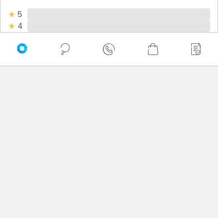
5
4
3
2
1
Bądź pierwszy! - zaloguj się na swoje konto i oceń
zakupiony produkt.
Twoja ocena:
Twoje imię
Twoja opinia