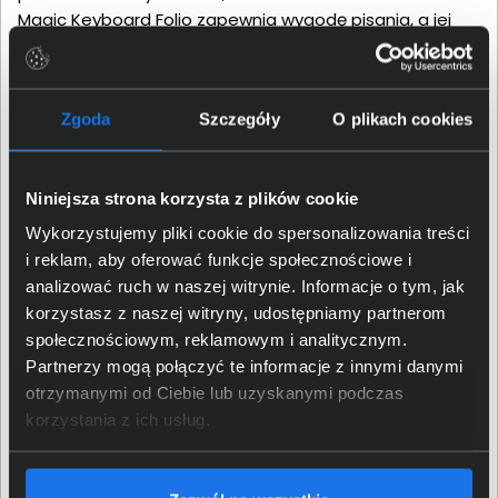
Magic Keyboard Folio zapewnia wygodę pisania, a jej
modułowa konstrukcja pozwala korzystać z odłączanej
klawiatury oraz ochronnej tylnej okładki zależnie od
sytuacji. Magnetyczne mocowanie usprawnia
Zgoda
Szczegóły
O plikach cookies
przełączanie między trybami pracy i mobilnością.
Urządzenie zachowuje kompatybilność również z Apple
Pencil 1. generacji, co zwiększa elastyczność wyboru.
Niniejsza strona korzysta z plików cookie
Wykorzystujemy pliki cookie do spersonalizowania treści
i reklam, aby oferować funkcje społecznościowe i
analizować ruch w naszej witrynie. Informacje o tym, jak
korzystasz z naszej witryny, udostępniamy partnerom
społecznościowym, reklamowym i analitycznym.
Partnerzy mogą połączyć te informacje z innymi danymi
otrzymanymi od Ciebie lub uzyskanymi podczas
korzystania z ich usług.