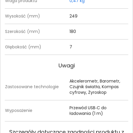
Waga produktu
0,47 kg
Wysokość (mm)
249
Szerokość (mm)
180
Głębokość (mm)
7
Uwagi
Akcelerometr, Barometr,
Zastosowane technologie
Czujnik światła, Kompas
cyfrowy, Żyroskop
Przewód USB‑C do
Wyposażenie
ładowania (1 m)
Szczegóły dotyczące zgodności produktu z