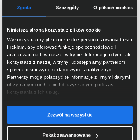
na każdy scenariusz
Zgoda
Szczegóły
O plikach cookies
iPad Air 11" wykorzystuje przednią kamerę 12 MP z funkcją
Center Stage, dzięki której wideorozmowy stają się
Niniejsza strona korzysta z plików cookie
bardziej naturalne i dynamiczne. Tylny aparat 12 MP
Wykorzystujemy pliki cookie do spersonalizowania treści
umożliwia rejestrowanie zdjęć i wideo w 4K, a także
i reklam, aby oferować funkcje społecznościowe i
szybkie skanowanie dokumentów. Szybkie WiFi 6E i
analizować ruch w naszej witrynie. Informacje o tym, jak
opcjonalna łączność 5G pozwalają pracować i
korzystasz z naszej witryny, udostępniamy partnerom
przesyłać pliki wszędzie tam, gdzie pojawia się
społecznościowym, reklamowym i analitycznym.
potrzeba działania w ruchu. Złącze USB-C ułatwia
Partnerzy mogą połączyć te informacje z innymi danymi
podłączanie wyświetlaczy i akcesoriów, a Touch ID w
otrzymanymi od Ciebie lub uzyskanymi podczas
górnym przycisku zapewnia wygodne i bezpieczne
korzystania z ich usług.
uwierzytelnianie. Całość tworzy urządzenie, które w
naturalny sposób dostosowuje się do sposobu pracy
użytkownika.
Zezwól na wszystkie
Pokaż zaawansowane