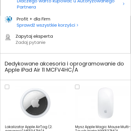
Dlaczego warto kupować u Autoryzowanego
Partnera
Profit + dla Firm
Sprawdź wszystkie korzyści
Zapytaj eksperta
Zadaj pytanie
Dedykowane akcesoria i oprogramowanie do
Apple iPad Air 11 MCFV4HC/A
Lokalizator Apple AirTag (2.
Mysz Apple Magic Mouse Multi-
generacji) MFE94ZM/A
Touch biała MXK53ZM/A