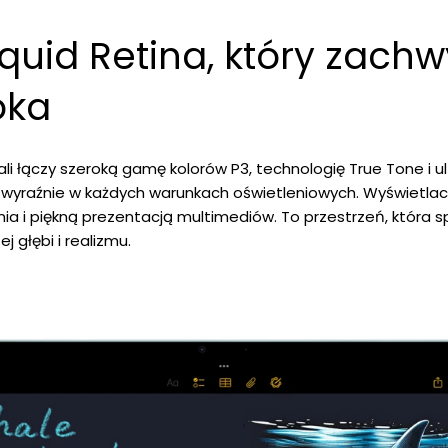
iquid Retina, który zach
oka
ali łączy szeroką gamę kolorów P3, technologię True Tone i ult
i wyraźnie w każdych warunkach oświetleniowych. Wyświetlac
i piękną prezentacją multimediów. To przestrzeń, która spr
j głębi i realizmu.