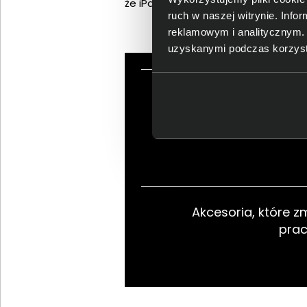
że iPad Air jest gotowy na długie god
ruch w naszej witrynie. Inf
reklamowym i analitycznym. 
uzyskanymi podczas korzysta
Wyświetlacz Liqui
zachwyca na pier
Akcesoria, które z
pra