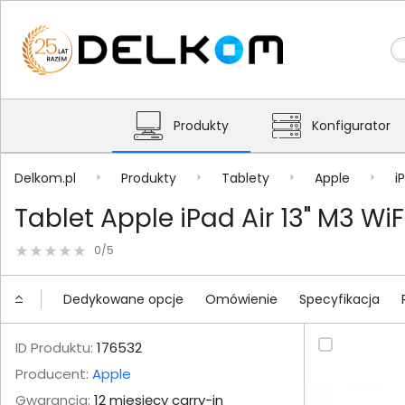
Produkty
Konfigurator
Delkom.pl
Produkty
Tablety
Apple
i
Tablet Apple iPad Air 13" M3 W
0/5
Dedykowane opcje
Omówienie
Specyfikacja
ID Produktu:
176532
Producent:
Apple
Gwarancja:
12 miesięcy carry-in