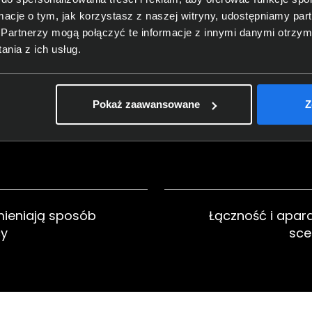
ziny nauki, pracy i rozrywki bez przerw.
ormacje o tym, jak korzystasz z naszej witryny, udostępniamy p
Partnerzy mogą połączyć te informacje z innymi danymi otrzym
nia z ich usług.
d Retina, który
iPadOS 26. Wi
Pokaż zaawansowane
Z
wszy rzut oka
codzien
mieniają sposób
Łączność i apar
cy
sce