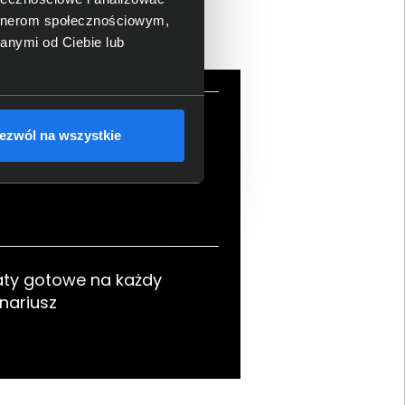
artnerom społecznościowym,
anymi od Ciebie lub
ęcej możliwości w
ezwól na wszystkie
nym rytmie
aty gotowe na każdy
nariusz