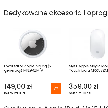
Dedykowane akcesoria i oprog
Lokalizator Apple AirTag (2.
Mysz Apple Magic Mou
generacji) MFE94ZM/A
Touch biała MXK53ZM
149,00 zł
359,00 zł
netto: 121,14 zł
netto: 291,87 zł