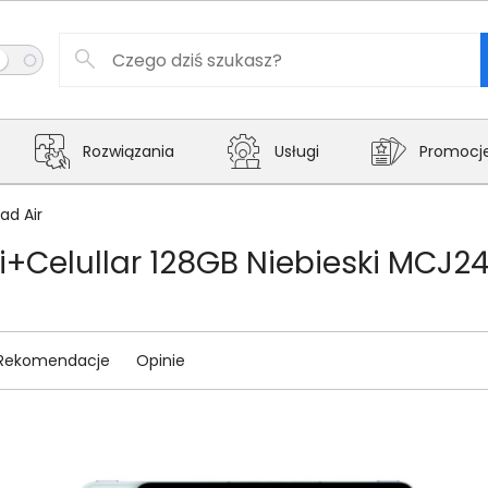
Rozwiązania
Usługi
Promocj
Pad Air
iFi+Celullar 128GB Niebieski MCJ
Rekomendacje
Opinie