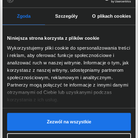
iPadOS 26 i szybka łączność
Zgoda
Szczegóły
O plikach cookies
iPadOS 26 oferuje nowy styl Liquid Glass oraz
usprawnienia organizacji pracy. Całkiem nowy system
Niniejsza strona korzysta z plików cookie
okien poprawia kontrolę nad projektami i koncentrację
na zadaniach. Interfejs pozostaje przejrzysty, a obsługa
Wykorzystujemy pliki cookie do spersonalizowania treści
aplikacji profesjonalnych staje się bardziej efektywna.
i reklam, aby oferować funkcje społecznościowe i
Łączność WiFi 6E i 5G zapewnia wysoką szybkość
analizować ruch w naszej witrynie. Informacje o tym, jak
przesyłu w domu, pracy i w podróży. Touch ID w górnym
korzystasz z naszej witryny, udostępniamy partnerom
przycisku ułatwia bezpieczne odblokowanie i logowanie.
społecznościowym, reklamowym i analitycznym.
Partnerzy mogą połączyć te informacje z innymi danymi
otrzymanymi od Ciebie lub uzyskanymi podczas
korzystania z ich usług.
Zezwól na wszystkie