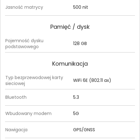
Jasność matrycy
500 nit
Pamięć / dysk
Pojemność dysku
128 GB
podstawowego
Komunikacja
Typ bezprzewodowej karty
WiFi 6E (802.11 ax)
sieciowej
Bluetooth
5.3
Wbudowany modem
5G
Nawigacja
GPS/GNSS