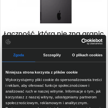
Łączność, która nie zna granic
Technologia Wi-Fi 7 z układem Apple N1 oraz zależnie
od modelu modem Apple C1X do łączności 5G
Zgoda
Szczegóły
O plikach cookies
sprawiają, że iPad Pro pozostaje online wszędzie tam,
gdzie jest zasięg. Przesyłanie dużych plików, praca w
chmurze, streaming — wszystko odbywa się bez
Niniejsza strona korzysta z plików cookie
opóźnień, bez kompromisów.
Wykorzystujemy pliki cookie do spersonalizowania treści
i reklam, aby oferować funkcje społecznościowe i
analizować ruch w naszej witrynie. Informacje o tym, jak
korzystasz z naszej witryny, udostępniamy partnerom
społecznościowym, reklamowym i analitycznym.