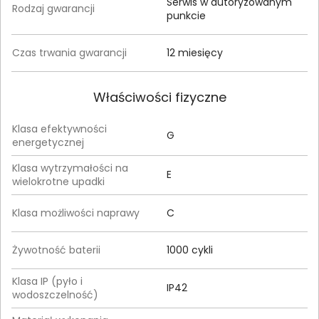
Serwis w autoryzowanym
Rodzaj gwarancji
punkcie
Czas trwania gwarancji
12 miesięcy
Właściwości fizyczne
Klasa efektywności
G
energetycznej
Klasa wytrzymałości na
E
wielokrotne upadki
Klasa możliwości naprawy
C
Żywotność baterii
1000 cykli
Klasa IP (pyło i
IP42
wodoszczelność)