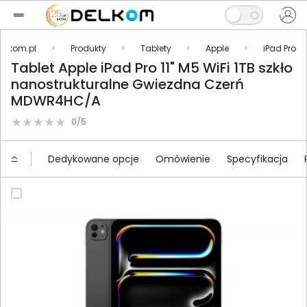
Delkom.pl
Produkty
Tablety
Apple
iPad Pro
Tablet Apple iPad Pro 11" M5 WiFi 1TB szkło
nanostrukturalne Gwiezdna Czerń
MDWR4HC/A
0/5
Dedykowane opcje
Omówienie
Specyfikacja