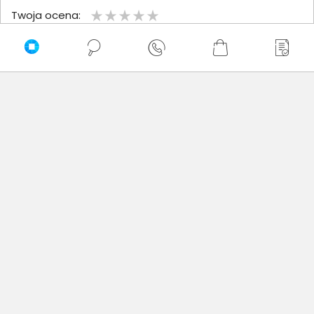
Twoja ocena:
Twoje imię
Twoja opinia
Dodaj opinię
Brak wystawionych opinii