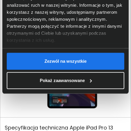
analizować ruch w naszej witrynie. Informacje o tym, jak
System rozpoznawania twarzy Face ID umożliwia
korzystasz z naszej witryny, udostępniamy partnerom
szybkie i bezpieczne odblokowanie urządzenia oraz
społecznościowym, reklamowym i analitycznym.
logowanie do aplikacji. Wszystko odbywa się
Partnerzy mogą połączyć te informacje z innymi danymi
automatycznie, jednym spojrzeniem.
otrzymanymi od Ciebie lub uzyskanymi podczas
korzystania z ich usług.
Zezwól na wszystkie
Pokaż zaawansowane
Specyfikacja techniczna Apple iPad Pro 13