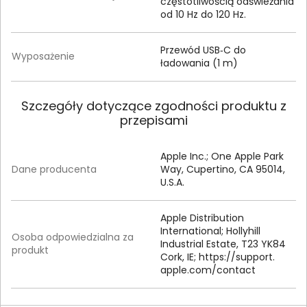
częstotliwością odświeżania
od 10 Hz do 120 Hz.
Przewód USB‑C do
Wyposażenie
ładowania (1 m)
Szczegóły dotyczące zgodności produktu z
przepisami
Apple Inc.; One Apple Park
Dane producenta
Way, Cupertino, CA 95014,
U.S.A.
Apple Distribution
International; Hollyhill
Osoba odpowiedzialna za
Industrial Estate, T23 YK84
produkt
Cork, IE; https:/
/
support.
apple.
com/
contact