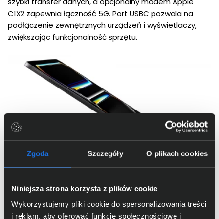
szybki transfer danych, a opcjonalny modem Apple
C1X2 zapewnia łączność 5G. Port USBC pozwala na
podłączenie zewnętrznych urządzeń i wyświetlaczy,
zwiększając funkcjonalność sprzętu.
Zgoda
Szczegóły
O plikach cookies
Face ID – bezpieczeństwo i
Niniejsza strona korzysta z plików cookie
Wykorzystujemy pliki cookie do spersonalizowania treści
wygoda
i reklam, aby oferować funkcje społecznościowe i