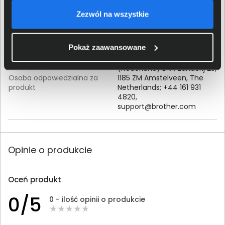
Brother Industries Ltd; 15-1
Zezwól na wszystkie
Dane producenta
Naeshiro-cho, Mizuho-ku,
Nagoya, 467-8561, Japan
Pokaż zaawansowane
Brother International
(Nederland) B.V.; Zanderij 25,
Osoba odpowiedzialna za
1185 ZM Amstelveen, The
produkt
Netherlands; +44 161 931
4820,
support@brother.com
Opinie o produkcie
Oceń produkt
0/5
0 - ilość opinii o produkcie