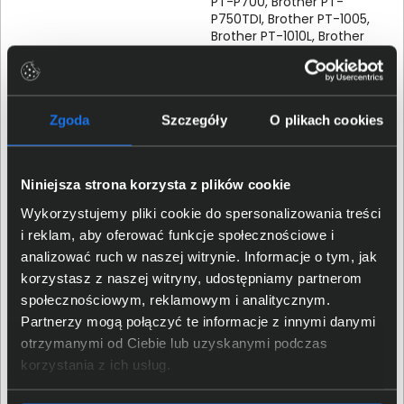
PT-P700, Brother PT-
P750TDI, Brother PT-1005,
Brother PT-1010L, Brother
PT-1080, Brother PT-1800,
Brother PT1830, Brother PT-
1950, Brother PT-2100,
Brother PT-2470, Brother
Zgoda
Szczegóły
O plikach cookies
PT-9200DX, Brother PT-
9400, Brother PT-H75,
Brother PT-E100VP, Brother
PTE100, Brother PT-P900Wc,
Niniejsza strona korzysta z plików cookie
Brother PT-E550WNIVP,
Brother PT-E550WSP,
Wykorzystujemy pliki cookie do spersonalizowania treści
Brother PT-E300VP, Brother
i reklam, aby oferować funkcje społecznościowe i
PT-E110VP
analizować ruch w naszej witrynie. Informacje o tym, jak
korzystasz z naszej witryny, udostępniamy partnerom
Czarny nadruk na
Dodatkowe informacje
społecznościowym, reklamowym i analitycznym.
przezroczystym tle.
Partnerzy mogą połączyć te informacje z innymi danymi
otrzymanymi od Ciebie lub uzyskanymi podczas
Szczegóły dotyczące zgodności produktu z
korzystania z ich usług.
przepisami