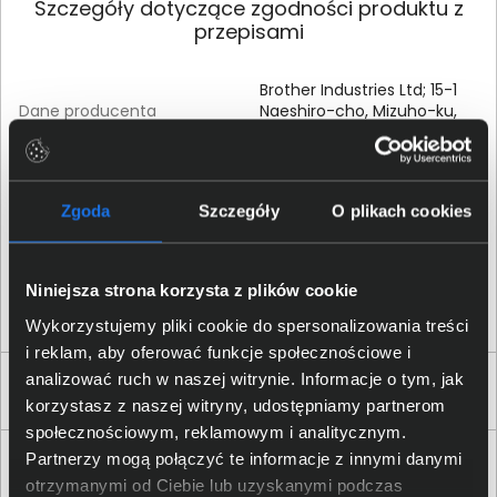
Szczegóły dotyczące zgodności produktu z
przepisami
Brother Industries Ltd; 15-1
Dane producenta
Naeshiro-cho, Mizuho-ku,
Nagoya, 467-8561, Japan
Brother International
(Nederland) B.V.; Zanderij 25,
Zgoda
Szczegóły
O plikach cookies
Osoba odpowiedzialna za
1185 ZM Amstelveen, The
produkt
Netherlands; +44 161 931
4820,
Niniejsza strona korzysta z plików cookie
support@brother.com
Wykorzystujemy pliki cookie do spersonalizowania treści
i reklam, aby oferować funkcje społecznościowe i
analizować ruch w naszej witrynie. Informacje o tym, jak
Produkty podobne
korzystasz z naszej witryny, udostępniamy partnerom
społecznościowym, reklamowym i analitycznym.
Partnerzy mogą połączyć te informacje z innymi danymi
otrzymanymi od Ciebie lub uzyskanymi podczas