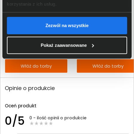
korzystania z ich usług.
Zezwól na wszystkie
Toner Brother TN-1090 czarny
Toner Brother TN-B023 czarny
89,00 zł
88,00 zł
Pokaż zaawansowane
netto: 72,36 zł
netto: 71,54 zł
Włóż do torby
Włóż do torby
Opinie o produkcie
Oceń produkt
0/5
0 - ilość opinii o produkcie