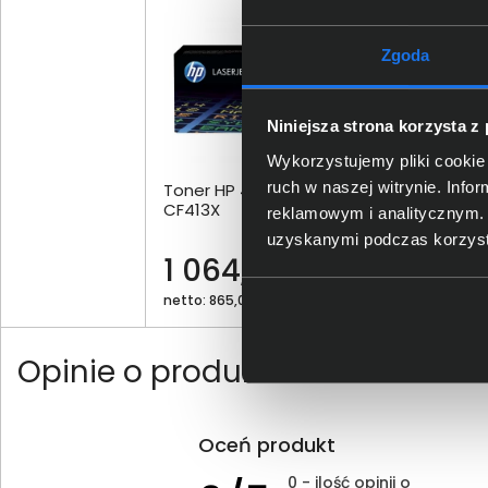
Zgoda
Niniejsza strona korzysta z
Wykorzystujemy pliki cookie 
ruch w naszej witrynie. Inf
Toner HP 410X purpurowy
Ton
CF413X
reklamowym i analitycznym. 
uzyskanymi podczas korzysta
1 064,00 zł
42
netto: 865,04 zł
nett
Opinie o produkcie
Oceń produkt
0 - ilość opinii o