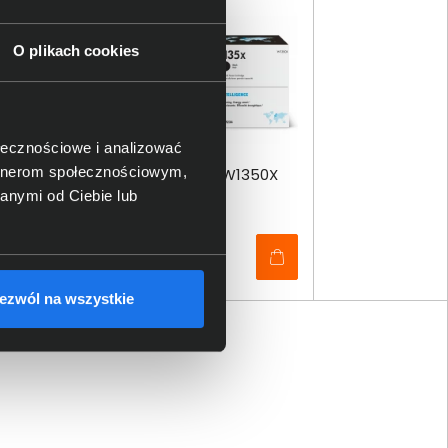
O plikach cookies
ołecznościowe i analizować
artnerom społecznościowym,
Toner HP 135X czarny W1350X
anymi od Ciebie lub
344,00 zł
netto: 279,67 zł
ezwól na wszystkie