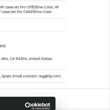
 HP LaserJet Pro CP1525nw Color, HP
P LaserJet Pro CM1415fnw Color
ami
lo Alto, CA 94304, United States;
, Spain; Email contact:
reg@hp.com