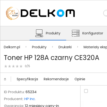
Produkty
Konfigurator
Delkom.pl
Produkty
Drukarki
Materiały eks
Toner HP 128A czarny CE320A
0/5
Specyfikacja
Rekomendacje
Opinie
ID Produktu:
65234
Producent:
HP Inc.
Gwarancja:
12 miesięcy carry-in