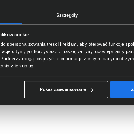
Szczegóły
 plików cookie
do spersonalizowania treści i reklam, aby oferować funkcje sp
ormacje o tym, jak korzystasz z naszej witryny, udostępniamy p
er HP 415A czarny W2030A
Toner HP 201X żółty CF402X
Partnerzy mogą połączyć te informacje z innymi danymi otrzym
nia z ich usług.
1,00 zł
564,00 zł
o: 342,28 zł
netto: 458,54 zł
Pokaż zaawansowane
Z