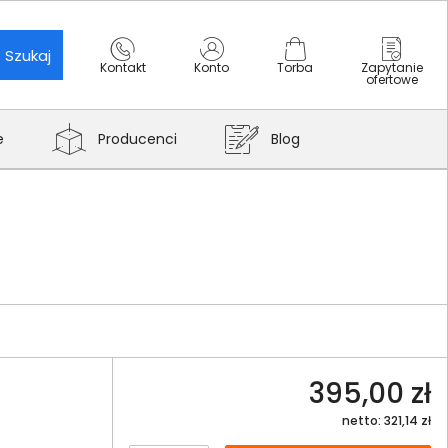
Szukaj
Kontakt
Konto
Torba
Zapytanie
ofertowe
e
Producenci
Blog
395,00 zł
netto: 321,14 zł