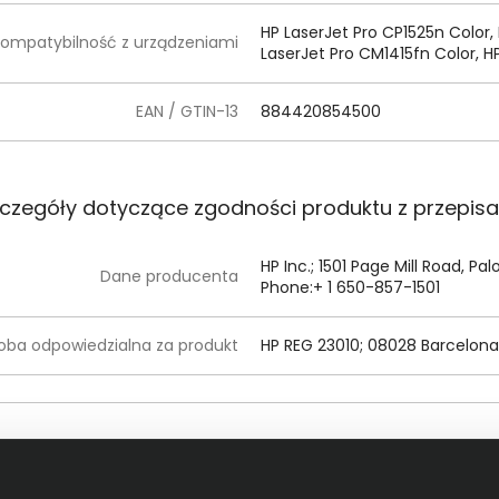
HP LaserJet Pro CP1525n Color,
ompatybilność z urządzeniami
LaserJet Pro CM1415fn Color, H
EAN / GTIN-13
884420854500
czegóły dotyczące zgodności produktu z przepis
HP Inc.; 1501 Page Mill Road, Pa
Dane producenta
Phone:+ 1 650-857-1501
oba odpowiedzialna za produkt
HP REG 23010; 08028 Barcelona