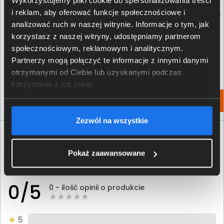
Wykorzystujemy pliki cookie do spersonalizowania treści
i reklam, aby oferować funkcje społecznościowe i
analizować ruch w naszej witrynie. Informacje o tym, jak
korzystasz z naszej witryny, udostępniamy partnerom
Toner HP 410X purpurowy CF413X
Toner HP 415A czarny W2030A
społecznościowym, reklamowym i analitycznym.
1 064,00 zł
421,00 zł
Partnerzy mogą połączyć te informacje z innymi danymi
otrzymanymi od Ciebie lub uzyskanymi podczas
netto: 865,04 zł
netto: 342,28 zł
korzystania z ich usług.
Włóż do torby
Włóż do torby
Zezwól na wszystkie
Opinie o produkcie
Pokaż zaawansowane
Oceń produkt
0/5
0 - ilość opinii o produkcie
5