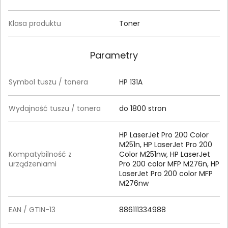
Klasa produktu
Toner
Parametry
Symbol tuszu / tonera
HP 131A
Wydajność tuszu / tonera
do 1800 stron
HP LaserJet Pro 200 Color
M251n, HP LaserJet Pro 200
Kompatybilność z
Color M251nw, HP LaserJet
urządzeniami
Pro 200 color MFP M276n, HP
LaserJet Pro 200 color MFP
M276nw
EAN / GTIN-13
886111334988