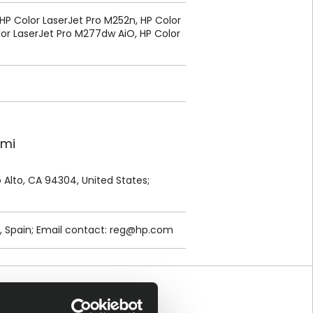
HP Color LaserJet Pro M252n, HP Color
lor LaserJet Pro M277dw AiO, HP Color
ami
lo Alto, CA 94304, United States;
, Spain; Email contact:
reg@hp.com