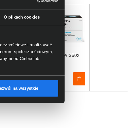
O plikach cookies
ołecznościowe i analizować
artnerom społecznościowym,
Toner HP 135X czarny W1350X
anymi od Ciebie lub
344,00 zł
netto: 279,67 zł
ezwól na wszystkie