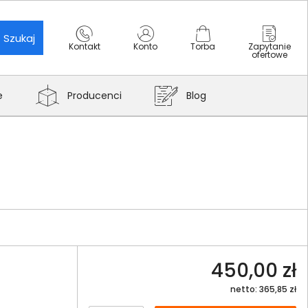
Szukaj
Kontakt
Konto
Torba
Zapytanie
ofertowe
e
Producenci
Blog
450,00 zł
netto: 365,85 zł