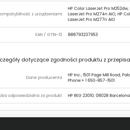
HP Color LaserJet Pro M252dw, 
ompatybilność z urządzeniami
LaserJet Pro M274n AiO, HP Co
LaserJet Pro M277n AiO
EAN / GTIN-13
888793237953
czegóły dotyczące zgodności produktu z przepis
HP Inc.; 1501 Page Mill Road, Pa
Dane producenta
Phone:+ 1 650-857-1501
oba odpowiedzialna za produkt
HP REG 23010; 08028 Barcelona