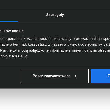
Szczegóły
 plików cookie
do spersonalizowania treści i reklam, aby oferować funkcje sp
ormacje o tym, jak korzystasz z naszej witryny, udostępniamy p
er HP 415A czarny W2030A
Toner HP 201X żółty CF402X
Partnerzy mogą połączyć te informacje z innymi danymi otrzym
nia z ich usług.
2,00 zł
564,00 zł
o: 343,09 zł
netto: 458,54 zł
Pokaż zaawansowane
Z