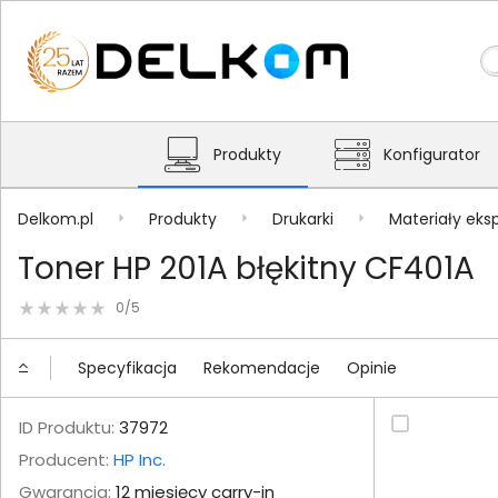
Produkty
Konfigurator
Delkom.pl
Produkty
Drukarki
Materiały eks
Toner HP 201A błękitny CF401A
0/5
Specyfikacja
Rekomendacje
Opinie
ID Produktu:
37972
Producent:
HP Inc.
Gwarancja:
12 miesięcy carry-in