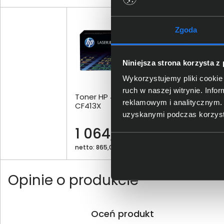
Zgoda
Niniejsza strona korzysta z
Wykorzystujemy pliki cookie 
ruch w naszej witrynie. Inf
Toner HP 410X purpurowy
Ton
reklamowym i analitycznym. 
CF413X
uzyskanymi podczas korzysta
1 064,00 zł
42
netto: 865,04 zł
nett
Opinie o produkcie
Oceń produkt