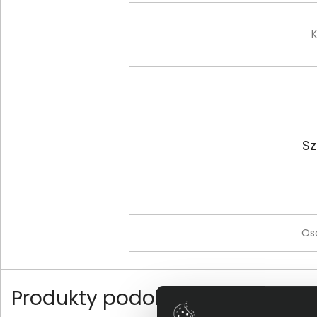
K
Sz
Os
Produkty podobne