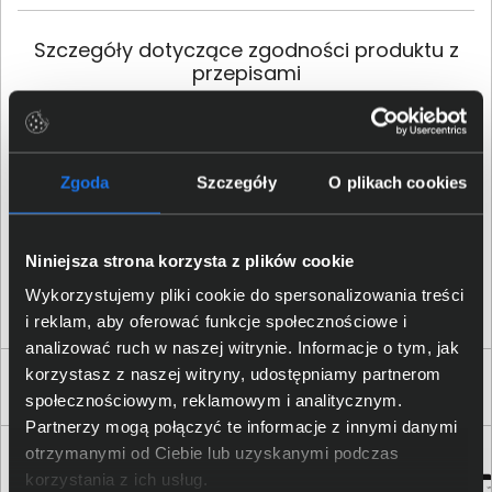
Szczegóły dotyczące zgodności produktu z
przepisami
HP Inc.; 1501 Page Mill Road,
Palo Alto, CA 94304, United
Dane producenta
States; Phone:+ 1 650-857-
Zgoda
Szczegóły
O plikach cookies
1501
HP REG 23010; 08028
Osoba odpowiedzialna za
Niniejsza strona korzysta z plików cookie
Barcelona, Spain; Email
produkt
contact:
reg@hp.com
Wykorzystujemy pliki cookie do spersonalizowania treści
i reklam, aby oferować funkcje społecznościowe i
analizować ruch w naszej witrynie. Informacje o tym, jak
korzystasz z naszej witryny, udostępniamy partnerom
Produkty podobne
społecznościowym, reklamowym i analitycznym.
Partnerzy mogą połączyć te informacje z innymi danymi
otrzymanymi od Ciebie lub uzyskanymi podczas
korzystania z ich usług.