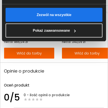
Zezwól na wszystkie
Toner HP 410X purpurowy CF413X
Toner HP 415A czarny W2030A
Pokaż zaawansowane
1 064,00 zł
422,00 zł
netto: 865,04 zł
netto: 343,09 zł
Włóż do torby
Włóż do torby
Opinie o produkcie
Oceń produkt
0/5
0 - ilość opinii o produkcie