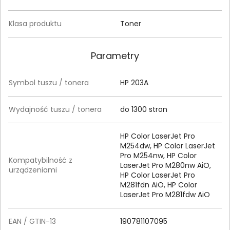
Klasa produktu
Toner
Parametry
Symbol tuszu / tonera
HP 203A
Wydajność tuszu / tonera
do 1300 stron
HP Color LaserJet Pro
M254dw, HP Color LaserJet
Pro M254nw, HP Color
Kompatybilność z
LaserJet Pro M280nw AiO,
urządzeniami
HP Color LaserJet Pro
M281fdn AiO, HP Color
LaserJet Pro M281fdw AiO
EAN / GTIN-13
190781107095