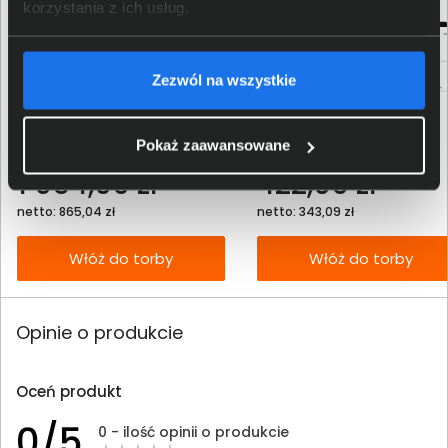
korzystania z ich usług.
Zezwól na wszystkie
Toner HP 410X purpurowy CF413X
Toner HP 415A czarny W2030A
Pokaż zaawansowane
1 064,00 zł
422,00 zł
netto: 865,04 zł
netto: 343,09 zł
Włóż do torby
Włóż do torby
Opinie o produkcie
Oceń produkt
0/5
0 - ilość opinii o produkcie