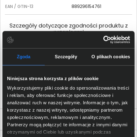
EAN / GTIN-13
889296154761
Szczegóły dotyczące zgodności produktu z
przepisami
HP Inc.; 1501 Page Mill Road,
Palo Alto, CA 94304, United
Dane producenta
Zgoda
Szczegóły
O plikach cookies
States; Phone:+ 1 650-857-
1501
Niniejsza strona korzysta z plików cookie
HP REG 23010; 08028
Osoba odpowiedzialna za
Barcelona, Spain; Email
Wykorzystujemy pliki cookie do spersonalizowania treści
produkt
contact:
reg@hp.com
i reklam, aby oferować funkcje społecznościowe i
analizować ruch w naszej witrynie. Informacje o tym, jak
korzystasz z naszej witryny, udostępniamy partnerom
społecznościowym, reklamowym i analitycznym.
Produkty podobne
Partnerzy mogą połączyć te informacje z innymi danymi
otrzymanymi od Ciebie lub uzyskanymi podczas