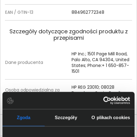
EAN / GTIN-13
884962772348
Szczegóły dotyczące zgodności produktu z
przepisami
HP Inc.; 1501 Page Mill Road,
Palo Alto, CA 94304, United
Dane producenta
States; Phone:+ 1 650-857-
1501
HP REG 23010; 08028
Osoba odpowiedzialna za
Barcelona, Spain; Email
produkt
contact:
reg@hp.com
Zgoda
Szczegóły
O plikach cookies
Produkty podobne