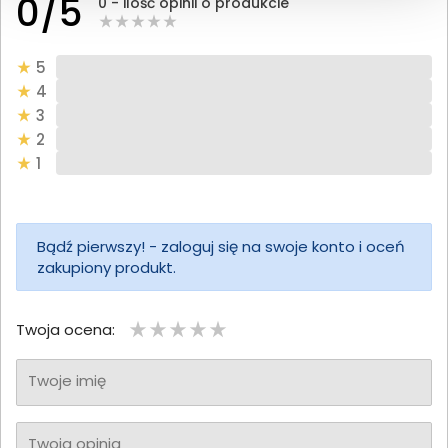
0/5
0 - ilość opinii o produkcie
5
4
3
2
1
Bądź pierwszy! - zaloguj się na swoje konto i oceń
zakupiony produkt.
Twoja ocena:
Twoje imię
Twoja opinia