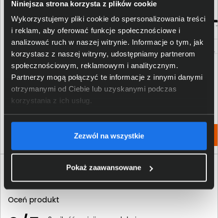
Niniejsza strona korzysta z plików cookie
Wykorzystujemy pliki cookie do spersonalizowania treści
i reklam, aby oferować funkcje społecznościowe i
analizować ruch w naszej witrynie. Informacje o tym, jak
korzystasz z naszej witryny, udostępniamy partnerom
społecznościowym, reklamowym i analitycznym.
Toner HP 410X purpurowy CF413X
Toner HP 415A czarny W2030A
Partnerzy mogą połączyć te informacje z innymi danymi
otrzymanymi od Ciebie lub uzyskanymi podczas
1 063,00 zł
421,00 zł
korzystania z ich usług.
netto: 864,23 zł
netto: 342,28 zł
Włóż do torby
Włóż do torby
Zezwól na wszystkie
Pokaż zaawansowane
Opinie o produkcie
Oceń produkt