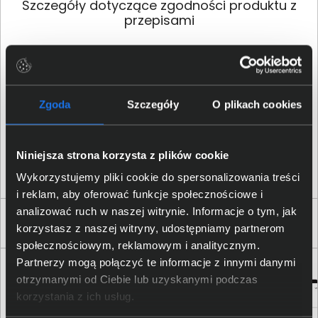
Szczegóły dotyczące zgodności produktu z
przepisami
HP Inc.; 1501 Page Mill Road,
Palo Alto, CA 94304, United
Dane producenta
States; Phone:+ 1 650-857-
1501
Zgoda
Szczegóły
O plikach cookies
HP REG 23010; 08028
Osoba odpowiedzialna za
Barcelona, Spain; Email
produkt
Niniejsza strona korzysta z plików cookie
contact:
reg@hp.com
Wykorzystujemy pliki cookie do spersonalizowania treści
i reklam, aby oferować funkcje społecznościowe i
analizować ruch w naszej witrynie. Informacje o tym, jak
Produkty podobne
korzystasz z naszej witryny, udostępniamy partnerom
społecznościowym, reklamowym i analitycznym.
Partnerzy mogą połączyć te informacje z innymi danymi
otrzymanymi od Ciebie lub uzyskanymi podczas
korzystania z ich usług.