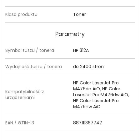
Klasa produktu
Toner
Parametry
Symbol tuszu / tonera
HP 312A
Wydajność tuszu / tonera
do 2400 stron
HP Color LaserJet Pro
M476dn AiO, HP Color
Kompatybilność z
LaserJet Pro M476dw AiO,
urządzeniami
HP Color LaserJet Pro
M476nw AiO
EAN / GTIN-13
887111367747