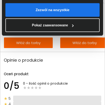
Zezwól na wszystkie
Toner HP 410X purpurowy CF413X
Toner HP 415A czarny W2030A
1 064,00 zł
422,00 zł
Pokaż zaawansowane
netto: 865,04 zł
netto: 343,09 zł
Włóż do torby
Włóż do torby
Opinie o produkcie
Oceń produkt
0/5
0 - ilość opinii o produkcie
5
4