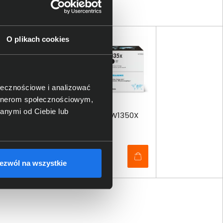
O plikach cookies
ołecznościowe i analizować
artnerom społecznościowym,
anymi od Ciebie lub
Toner HP 135X czarny W1350X
344,00 zł
ezwól na wszystkie
netto: 279,67 zł