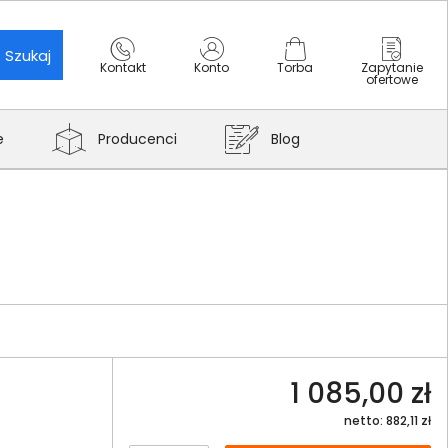
Szukaj
Kontakt
Konto
Torba
Zapytanie
ofertowe
e
Producenci
Blog
1 085,00 zł
netto: 882,11 zł