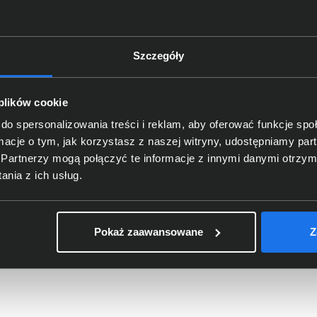
Szczegóły
 plików cookie
do spersonalizowania treści i reklam, aby oferować funkcje sp
ormacje o tym, jak korzystasz z naszej witryny, udostępniamy p
Partnerzy mogą połączyć te informacje z innymi danymi otrzym
er HP 415A czarny W2030A
Toner HP 201X żółty CF402X
nia z ich usług.
1,00 zł
563,00 zł
Pokaż zaawansowane
Z
o: 342,28 zł
netto: 457,72 zł