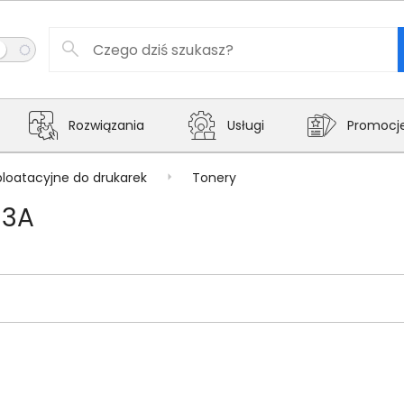
Rozwiązania
Usługi
Promocj
ploatacyjne do drukarek
Tonery
63A