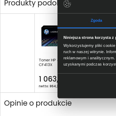
Produkty podobne
Zgoda
Niniejsza strona korzysta z
Wykorzystujemy pliki cookie 
ruch w naszej witrynie. Inf
reklamowym i analitycznym. 
Toner HP 410X purpurowy
Ton
CF413X
uzyskanymi podczas korzysta
1 063,00 zł
42
netto: 864,23 zł
nett
Opinie o produkcie