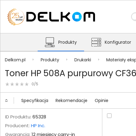
Produkty
Konfigurator
Delkom.pl
Produkty
Drukarki
Materiały eks
Toner HP 508A purpurowy CF3
0/5
Specyfikacja
Rekomendacje
Opinie
ID Produktu:
65328
Producent:
HP Inc.
Gwarancja:
12 miesięcy carry-in