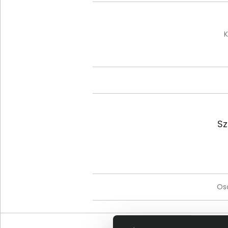
K
Sz
Os