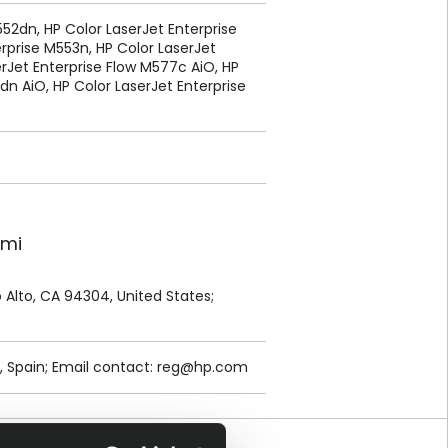
552dn, HP Color LaserJet Enterprise
rprise M553n, HP Color LaserJet
erJet Enterprise Flow M577c AiO, HP
dn AiO, HP Color LaserJet Enterprise
ami
lo Alto, CA 94304, United States;
, Spain; Email contact:
reg@hp.com