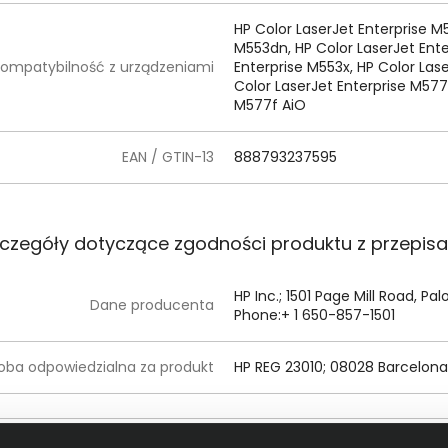
HP Color LaserJet Enterprise M
M553dn, HP Color LaserJet Ente
ompatybilność z urządzeniami
Enterprise M553x, HP Color Las
Color LaserJet Enterprise M577
M577f AiO
EAN / GTIN-13
888793237595
czegóły dotyczące zgodności produktu z przepis
HP Inc.; 1501 Page Mill Road, Pa
Dane producenta
Phone:+ 1 650-857-1501
oba odpowiedzialna za produkt
HP REG 23010; 08028 Barcelona