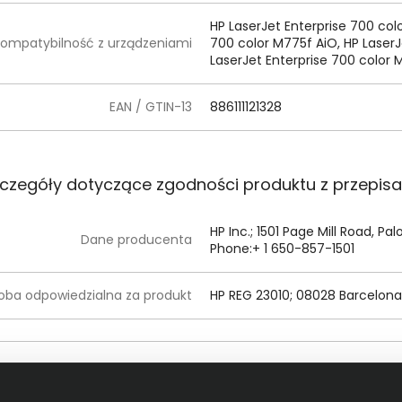
HP LaserJet Enterprise 700 col
ompatybilność z urządzeniami
700 color M775f AiO, HP LaserJ
LaserJet Enterprise 700 color
EAN / GTIN-13
886111121328
czegóły dotyczące zgodności produktu z przepis
HP Inc.; 1501 Page Mill Road, Pa
Dane producenta
Phone:+ 1 650-857-1501
oba odpowiedzialna za produkt
HP REG 23010; 08028 Barcelona