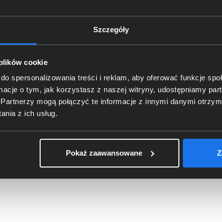
Szczegóły
 plików cookie
do spersonalizowania treści i reklam, aby oferować funkcje sp
ormacje o tym, jak korzystasz z naszej witryny, udostępniamy p
er HP 415A czarny W2030A
Toner HP 201X żółty CF402X
Partnerzy mogą połączyć te informacje z innymi danymi otrzym
nia z ich usług.
1,00 zł
564,00 zł
o: 342,28 zł
netto: 458,54 zł
Pokaż zaawansowane
Z