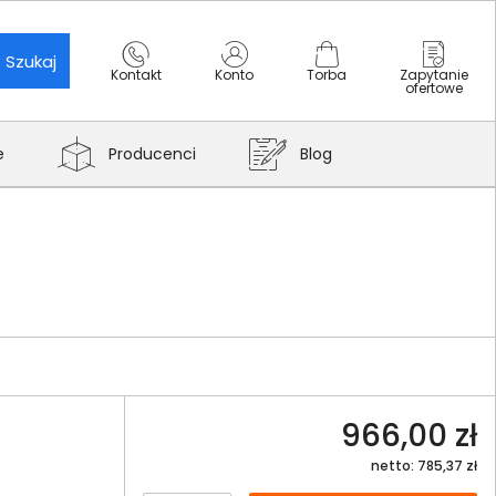
Szukaj
Kontakt
Konto
Torba
Zapytanie
ofertowe
e
Producenci
Blog
966,00 zł
netto: 785,37 zł