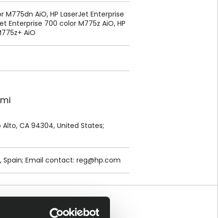
or M775dn AiO, HP LaserJet Enterprise
et Enterprise 700 color M775z AiO, HP
 M775z+ AiO
ami
lo Alto, CA 94304, United States;
, Spain; Email contact:
reg@hp.com