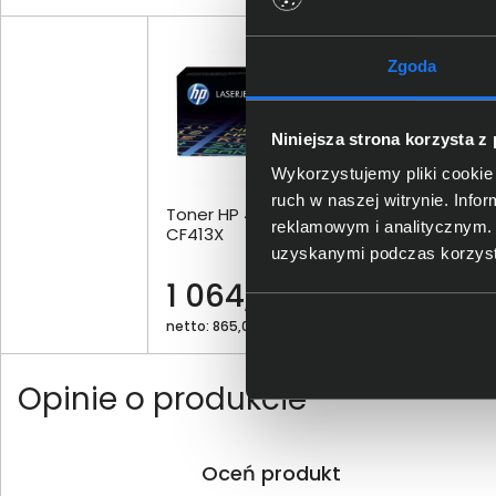
Zgoda
Niniejsza strona korzysta z
Wykorzystujemy pliki cookie 
ruch w naszej witrynie. Inf
Toner HP 410X purpurowy
Ton
reklamowym i analitycznym. 
CF413X
uzyskanymi podczas korzysta
1 064,00 zł
42
netto: 865,04 zł
nett
Opinie o produkcie
Oceń produkt