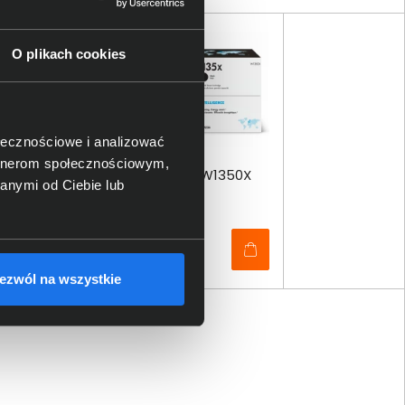
O plikach cookies
ołecznościowe i analizować
artnerom społecznościowym,
Toner HP 135X czarny W1350X
anymi od Ciebie lub
344,00 zł
netto: 279,67 zł
ezwól na wszystkie