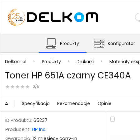
Produkty
Konfigurator
Delkom.pl
Produkty
Drukarki
Materiały eks
Toner HP 651A czarny CE340A
0/5
Specyfikacja
Rekomendacje
Opinie
ID Produktu:
65237
Producent:
HP Inc.
Gwarancja:
12 miesięcy carry-in