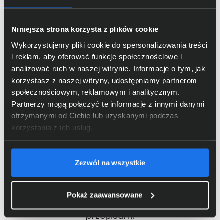
Klasa produktu
Toner
Niniejsza strona korzysta z plików cookie
Wykorzystujemy pliki cookie do spersonalizowania treści
Parametry
i reklam, aby oferować funkcje społecznościowe i
analizować ruch w naszej witrynie. Informacje o tym, jak
Symbol tuszu / tonera
HP 78A
korzystasz z naszej witryny, udostępniamy partnerom
społecznościowym, reklamowym i analitycznym.
Partnerzy mogą połączyć te informacje z innymi danymi
Wydajność tuszu / tonera
do 2100 stron
otrzymanymi od Ciebie lub uzyskanymi podczas
korzystania z ich usług.
HP LaserJet Pro P1566, HP
Kompatybilność z
LaserJet Pro P1606dn, HP
urządzeniami
LaserJet Pro M1536dnf AiO
Zezwól na wszystkie
EAN / GTIN-13
7663620686622
Pokaż zaawansowane
Szczegóły dotyczące zgodności produktu z
przepisami