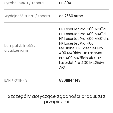
Symbol tuszu / tonera
HP 80A
Wydajność tuszu / tonera
do 2560 stron
HP LaserJet Pro 400 M401a,
HP LaserJet Pro 400 M401d,
HP LaserJet Pro 400 M401dn,
HP LaserJet Pro 400
Kompatybilność z
M401dne, HP LaserJet Pro
urządzeniami
400 M401dw, HP LaserJet
Pro 400 M425dn AiO, HP
LaserJet Pro 400 M425dw
AiO
EAN / GTIN-13
886111144143
Szczegóły dotyczące zgodności produktu z
przepisami