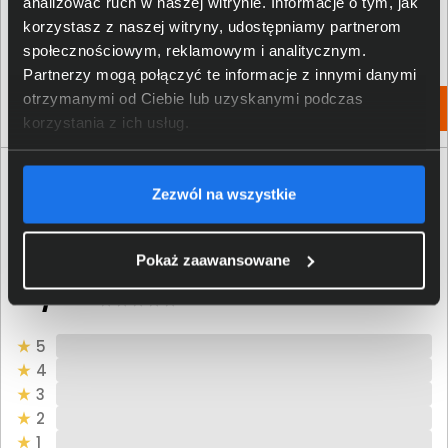
analizować ruch w naszej witrynie. Informacje o tym, jak
1 063,00 zł
421,00 zł
korzystasz z naszej witryny, udostępniamy partnerom
społecznościowym, reklamowym i analitycznym.
netto: 864,23 zł
netto: 342,28 zł
Partnerzy mogą połączyć te informacje z innymi danymi
otrzymanymi od Ciebie lub uzyskanymi podczas
Włóż do torby
Włóż do torby
korzystania z ich usług.
Opinie o produkcie
Zezwól na wszystkie
Oceń produkt
Pokaż zaawansowane
0/5
0 - ilość opinii o produkcie
5
4
3
2
1