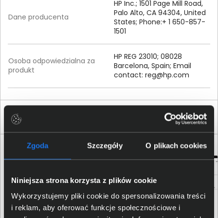
HP Inc.; 1501 Page Mill Road,
Palo Alto, CA 94304, United
Dane producenta
States; Phone:+ 1 650-857-
1501
HP REG 23010; 08028
Osoba odpowiedzialna za
Barcelona, Spain; Email
produkt
contact:
reg@hp.com
Produkty podobne
Zgoda
Szczegóły
O plikach cookies
Niniejsza strona korzysta z plików cookie
Wykorzystujemy pliki cookie do spersonalizowania treści
i reklam, aby oferować funkcje społecznościowe i
Toner HP 410X purpurowy CF413X
Toner HP 415A czarny W2030A