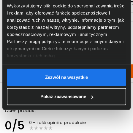
Wykorzystujemy pliki cookie do spersonalizowania treści
i reklam, aby oferować funkcje społecznościowe i
analizować ruch w naszej witrynie. Informacje o tym, jak
korzystasz z naszej witryny, udostępniamy partnerom
społecznościowym, reklamowym i analitycznym.
Toner HP 410X purpurowy CF413X
Toner HP 415A czarny W2030A
Partnerzy mogą połączyć te informacje z innymi danymi
1 063,00 zł
421,00 zł
otrzymanymi od Ciebie lub uzyskanymi podczas
korzystania z ich usług.
netto: 864,23 zł
netto: 342,28 zł
Włóż do torby
Włóż do torby
Zezwól na wszystkie
Opinie o produkcie
Pokaż zaawansowane
Oceń produkt
0/5
0 - ilość opinii o produkcie