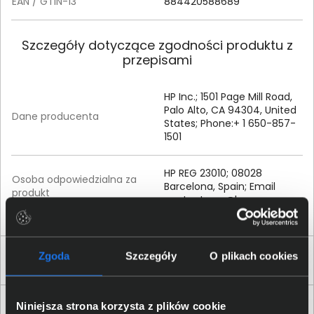
EAN / GTIN-13
884420588689
Szczegóły dotyczące zgodności produktu z
przepisami
HP Inc.; 1501 Page Mill Road,
Palo Alto, CA 94304, United
Dane producenta
States; Phone:+ 1 650-857-
1501
HP REG 23010; 08028
Osoba odpowiedzialna za
Barcelona, Spain; Email
produkt
contact:
reg@hp.com
Zgoda
Szczegóły
O plikach cookies
Produkty podobne
Niniejsza strona korzysta z plików cookie