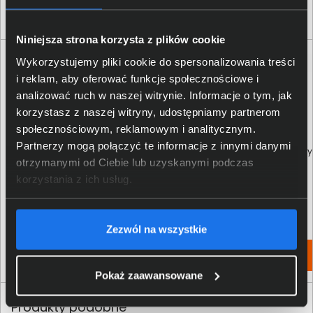
Klienci, którzy kupili ten produkt często
wybierali również
Niniejsza strona korzysta z plików cookie
Wykorzystujemy pliki cookie do spersonalizowania treści
i reklam, aby oferować funkcje społecznościowe i
analizować ruch w naszej witrynie. Informacje o tym, jak
korzystasz z naszej witryny, udostępniamy partnerom
społecznościowym, reklamowym i analitycznym.
Partnerzy mogą połączyć te informacje z innymi danymi
Tusz Brother BT-D60BK czarny
Tusz Brother BT-5000C błękitny
otrzymanymi od Ciebie lub uzyskanymi podczas
korzystania z ich usług.
34,00 zł
26,00 zł
netto: 27,64 zł
netto: 21,14 zł
Zezwól na wszystkie
Włóż do torby
Włóż do torby
Pokaż zaawansowane
Produkty podobne