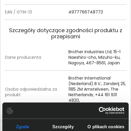
EAN / GTIN-13
4977766748773
Szczegóły dotyczące zgodności produktu z
przepisami
Brother Industries Ltd; 15-1
Dane producenta
Naeshiro-cho, Mizuho-ku,
Nagoya, 467-8561, Japan
Brother International
(Nederland) B.V.; Zanderij 25,
Osoba odpowiedzialna za
1185 ZM Amstelveen, The
produkt
Netherlands; +44 161 931
4820,
support@brother.com
Zgoda
Szczegóły
O plikach cookies