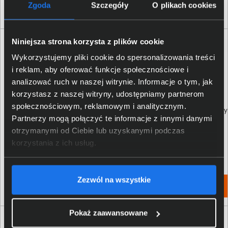
Klienci, którzy kupili ten produkt często
Zgoda
Szczegóły
O plikach cookies
wybierali również
Niniejsza strona korzysta z plików cookie
Wykorzystujemy pliki cookie do spersonalizowania treści
i reklam, aby oferować funkcje społecznościowe i
analizować ruch w naszej witrynie. Informacje o tym, jak
korzystasz z naszej witryny, udostępniamy partnerom
społecznościowym, reklamowym i analitycznym.
Tusz Brother BT-D60BK czarny
Tusz Brother BT-5000C błękitny
Partnerzy mogą połączyć te informacje z innymi danymi
otrzymanymi od Ciebie lub uzyskanymi podczas
korzystania z ich usług.
34,00 zł
26,00 zł
netto: 27,64 zł
netto: 21,14 zł
Zezwól na wszystkie
Włóż do torby
Włóż do torby
Pokaż zaawansowane
Produkty podobne