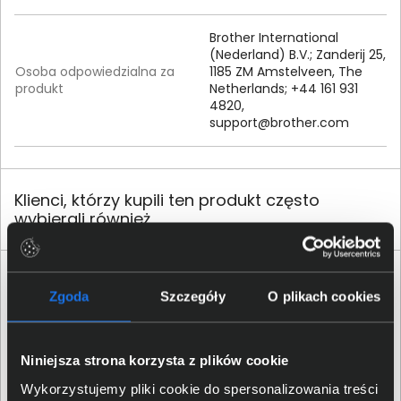
Brother International
(Nederland) B.V.; Zanderij 25,
Osoba odpowiedzialna za
1185 ZM Amstelveen, The
produkt
Netherlands; +44 161 931
4820,
support@brother.com
Klienci, którzy kupili ten produkt często
wybierali również
Zgoda
Szczegóły
O plikach cookies
Niniejsza strona korzysta z plików cookie
Wykorzystujemy pliki cookie do spersonalizowania treści
Tusz Brother LC-3217M purpurowy