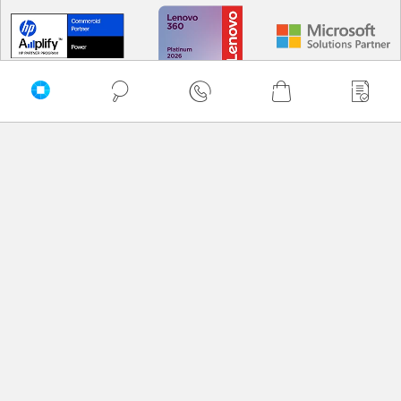
PRZEWIŃ DO GÓRY
Delkom © 2026