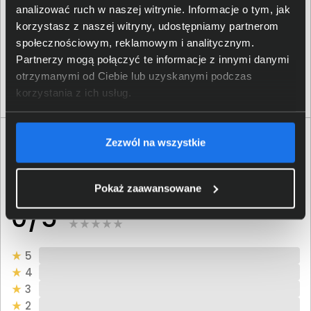
Tusz Brother BT-D60BK czarny
analizować ruch w naszej witrynie. Informacje o tym, jak
korzystasz z naszej witryny, udostępniamy partnerom
34,00 zł
społecznościowym, reklamowym i analitycznym.
netto: 27,64 zł
Partnerzy mogą połączyć te informacje z innymi danymi
otrzymanymi od Ciebie lub uzyskanymi podczas
Włóż do torby
korzystania z ich usług.
Opinie o produkcie
Zezwól na wszystkie
Oceń produkt
Pokaż zaawansowane
0/5
0 - ilość opinii o produkcie
5
4
3
2