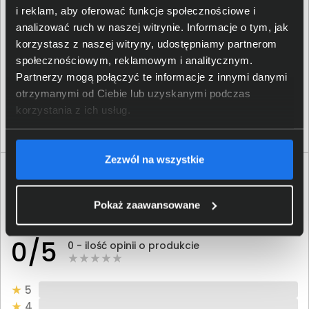
i reklam, aby oferować funkcje społecznościowe i
analizować ruch w naszej witrynie. Informacje o tym, jak
Tusz Brother BT-D60BK czarny
korzystasz z naszej witryny, udostępniamy partnerom
społecznościowym, reklamowym i analitycznym.
34,00 zł
Partnerzy mogą połączyć te informacje z innymi danymi
otrzymanymi od Ciebie lub uzyskanymi podczas
netto: 27,64 zł
korzystania z ich usług.
Włóż do torby
Zezwól na wszystkie
Opinie o produkcie
Pokaż zaawansowane
Oceń produkt
0/5
0 - ilość opinii o produkcie
5
4