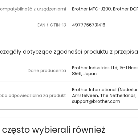
ompatybilność z urządzeniami
Brother MFC-J200, Brother DCP
EAN / GTIN-13
4977766731416
czegóły dotyczące zgodności produktu z przepis
Brother Industries Ltd; 15-1 N
Dane producenta
8561, Japan
Brother International (Nederland
oba odpowiedzialna za produkt
Amstelveen, The Netherlands; 
support@brother.com
kt często wybierali również