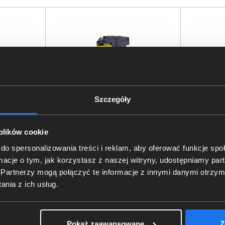
LBK czarny
Tusz Brother LC-525XLY żółty
Tusz Brot
Szczegóły
purpurow
31,00 zł
58,00
 plików cookie
do spersonalizowania treści i reklam, aby oferować funkcje sp
netto: 25,20 zł
netto: 47,15
ormacje o tym, jak korzystasz z naszej witryny, udostępniamy p
Partnerzy mogą połączyć te informacje z innymi danymi otrzym
nia z ich usług.
Pokaż zaawansowane
Z