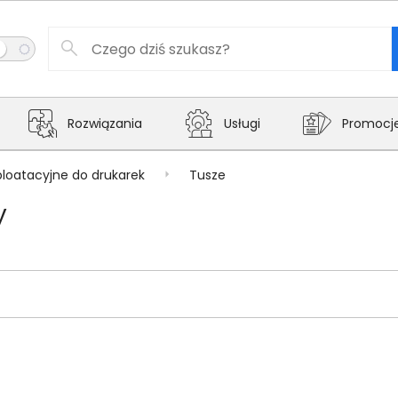
Rozwiązania
Usługi
Promocj
ploatacyjne do drukarek
Tusze
y