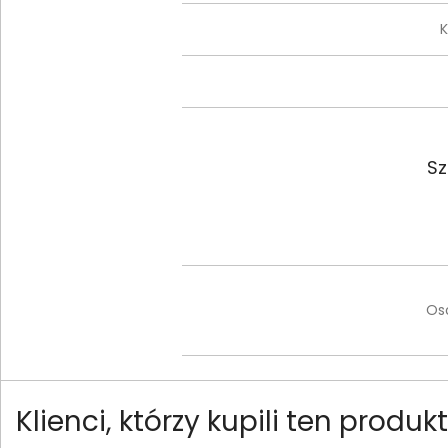
K
Sz
Os
Klienci, którzy kupili ten produ