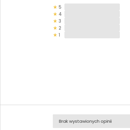
5
4
3
2
1
Brak wystawionych opinii