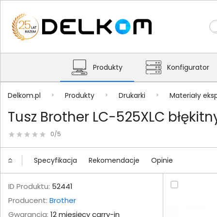
Produkty
Konfigurator
Delkom.pl
Produkty
Drukarki
Materiały eks
Tusz Brother LC-525XLC błękitn
0/5
Specyfikacja
Rekomendacje
Opinie
ID Produktu:
52441
Producent:
Brother
Gwarancja:
12 miesięcy carry-in