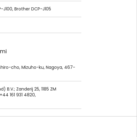
-J100, Brother DCP-J105
ami
aeshiro-cho, Mizuho-ku, Nagoya, 467-
) B.V.; Zanderij 25, 1185 ZM
+44 161 931 4820,