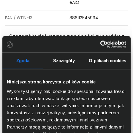
eAiO
EAN / GTIN-13
886112545994
Szczegóły dotyczące zgodności produktu z
przepisami
HP Inc.; 1501 Page Mill Road,
Zgoda
Szczegóły
O plikach cookies
Palo Alto, CA 94304, United
Dane producenta
States; Phone:+ 1 650-857-
1501
Niniejsza strona korzysta z plików cookie
HP REG 23010; 08028
Wykorzystujemy pliki cookie do spersonalizowania treści
Osoba odpowiedzialna za
Barcelona, Spain; Email
i reklam, aby oferować funkcje społecznościowe i
produkt
contact:
reg@hp.com
analizować ruch w naszej witrynie. Informacje o tym, jak
korzystasz z naszej witryny, udostępniamy partnerom
społecznościowym, reklamowym i analitycznym.
Produkty podobne
Partnerzy mogą połączyć te informacje z innymi danymi