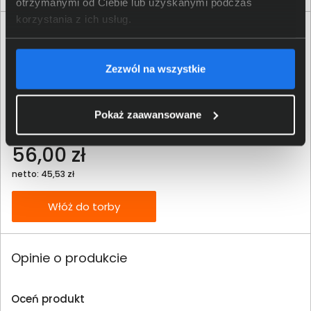
otrzymanymi od Ciebie lub uzyskanymi podczas
korzystania z ich usług.
Zezwól na wszystkie
Pokaż zaawansowane
Tusz HP 305 czarny 3YM61AE
56,00 zł
netto: 45,53 zł
Włóż do torby
Opinie o produkcie
Oceń produkt