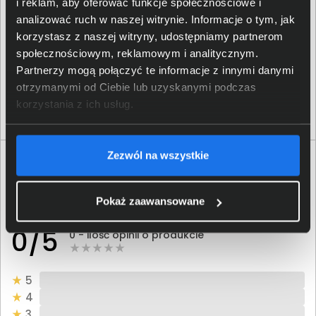
i reklam, aby oferować funkcje społecznościowe i
analizować ruch w naszej witrynie. Informacje o tym, jak
Tusz HP 305 czarny 3YM61AE
korzystasz z naszej witryny, udostępniamy partnerom
56,00 zł
społecznościowym, reklamowym i analitycznym.
Partnerzy mogą połączyć te informacje z innymi danymi
netto: 45,53 zł
otrzymanymi od Ciebie lub uzyskanymi podczas
korzystania z ich usług.
Włóż do torby
Zezwól na wszystkie
Opinie o produkcie
Pokaż zaawansowane
Oceń produkt
0/5
0 - ilość opinii o produkcie
5
4
3