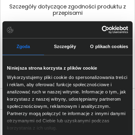
Szczegóły dotyczące zgodności produktu z
przepisami
HP Inc.; 1501 Page Mill Road,
Palo Alto, CA 94304, United
Dane producenta
States; Phone:+ 1 650-857-
1501
Zgoda
Szczegóły
O plikach cookies
HP REG 23010; 08028
Osoba odpowiedzialna za
Barcelona, Spain; Email
Niniejsza strona korzysta z plików cookie
produkt
contact:
reg@hp.com
Wykorzystujemy pliki cookie do spersonalizowania treści
i reklam, aby oferować funkcje społecznościowe i
analizować ruch w naszej witrynie. Informacje o tym, jak
Produkty podobne
korzystasz z naszej witryny, udostępniamy partnerom
społecznościowym, reklamowym i analitycznym.
Partnerzy mogą połączyć te informacje z innymi danymi
otrzymanymi od Ciebie lub uzyskanymi podczas
korzystania z ich usług.