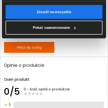
Zezwól na wszystkie
Tusz HP 304 trójkolorowy N9K05AE
70,00 zł
Pokaż zaawansowane
netto: 56,91 zł
Włóż do torby
Opinie o produkcie
Oceń produkt
0/5
0 - ilość opinii o produkcie
5