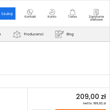
Szukaj
Kontakt
Konto
Torba
Zapytanie
ofertowe
e
Producenci
Blog
209,00 zł
netto: 169,92 zł