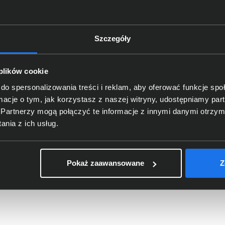
Szczegóły
 plików cookie
do spersonalizowania treści i reklam, aby oferować funkcje sp
ormacje o tym, jak korzystasz z naszej witryny, udostępniamy p
Partnerzy mogą połączyć te informacje z innymi danymi otrzym
Tusz HP 304 trójkolorowy
N9K05AE
nia z ich usług.
70,00 zł
Pokaż zaawansowane
Z
netto: 56,91 zł