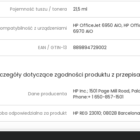
Pojemność tuszu / tonera
21,5 ml
HP OfficeJet 6950 AiO, HP Offi
ompatybilność z urządzeniami
6970 AiO
EAN / GTIN-13
889894729002
czegóły dotyczące zgodności produktu z przepis
HP Inc.; 1501 Page Mill Road, Pa
Dane producenta
Phone:+ 1 650-857-1501
oba odpowiedzialna za produkt
HP REG 23010; 08028 Barcelona