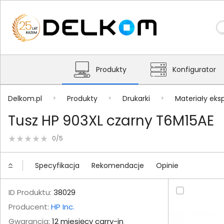
Produkty
Konfigurator
Delkom.pl
Produkty
Drukarki
Materiały eks
Tusz HP 903XL czarny T6M15AE
0/5
Specyfikacja
Rekomendacje
Opinie
ID Produktu:
38029
Producent:
HP Inc.
Gwarancja:
12 miesięcy carry-in