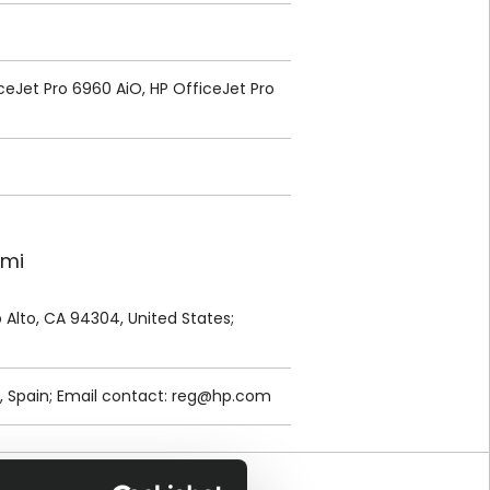
ceJet Pro 6960 AiO, HP OfficeJet Pro
ami
lo Alto, CA 94304, United States;
, Spain; Email contact:
reg@hp.com