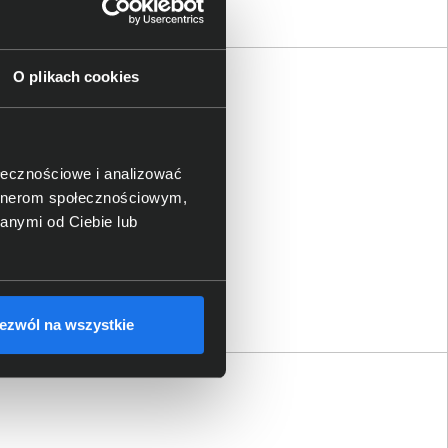
O plikach cookies
ołecznościowe i analizować
artnerom społecznościowym,
anymi od Ciebie lub
ezwól na wszystkie